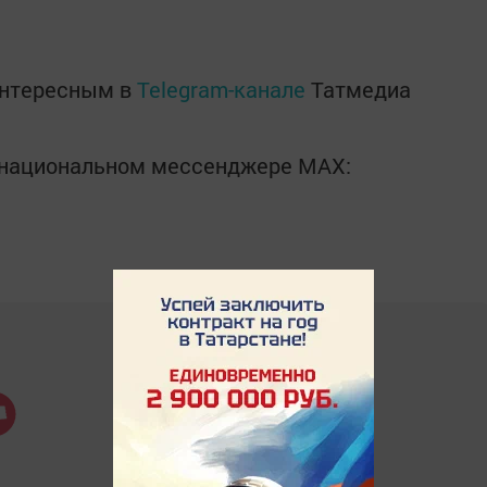
интересным в
Telegram-канале
Татмедиа
в национальном мессенджере MАХ: