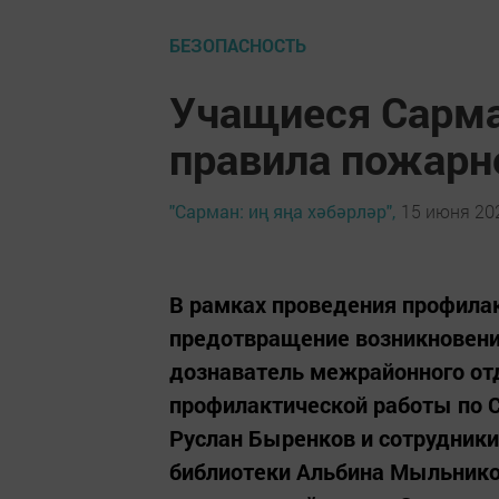
БЕЗОПАСНОСТЬ
Учащиеся Сарма
правила пожарн
"Сарман: иң яңа хәбәрләр",
15 июня 202
В рамках проведения профила
предотвращение возникновения
дознаватель межрайонного от
профилактической работы по
Руслан Быренков и сотрудник
библиотеки Альбина Мыльнико