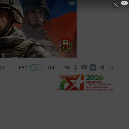
8+
РУС
ТАТ