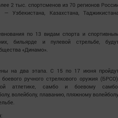
олее 2 тыс. спортсменов из 70 регионов Росси
 — Узбекистана, Казахстана, Таджикистан
евнования по 13 видам спорта и спортивны
их, бильярде и пулевой стрельбе, буду
общества «Динамо».
ены на два этапа. С 15 по 17 июня пройду
 боевого ручного стрелкового оружия (БРСО)
гкой атлетике, самбо и боевому самбо
болу, волейболу, плаванию, пляжному волейболу
ельбе.
: