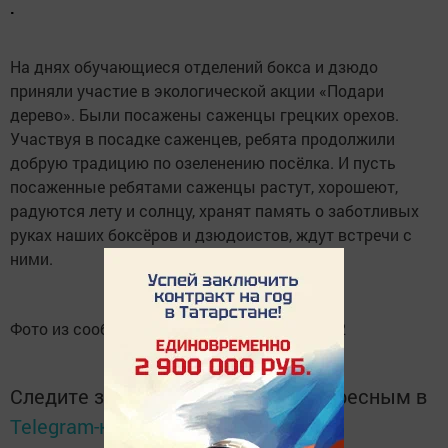
.
На днях обучающиеся отделений бокса и дзюдо
приняли участие в экологической акции «Подари
дерево». Были посажены саженцы грецких орехов.
Участвуя в посадке саженцев, ребята продолжили
добрую традицию по озеленению посёлка. И пусть
посаженные ребятами саженцы растут, хорошеют,
радуются лету и солнцу, хранят память о заботливых
руках наших боксёров и дзюдоистов, ждут встречи с
ними.
Фото из сообщества спортивной школы №2
Следите за самым важным и интересным в
Telegram-канале
Татмедиа