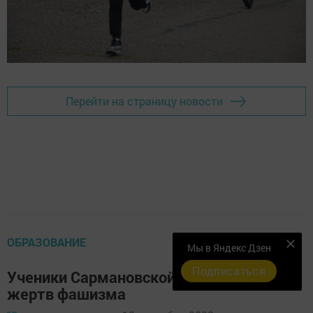
Перейти на страницу новости
ОБРАЗОВАНИЕ
Мы в Яндекс Дзен
Подписаться
Ученики Сармановской СОШ вспомнили
жертв фашизма