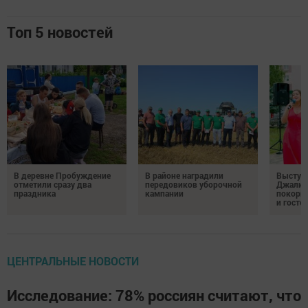
Топ 5 новостей
В деревне Пробуждение
В районе наградили
Выступ
отметили сразу два
передовиков уборочной
Джалил
праздника
кампании
покорил
и госте
ЦЕНТРАЛЬНЫЕ НОВОСТИ
Исследование: 78% россиян считают, что