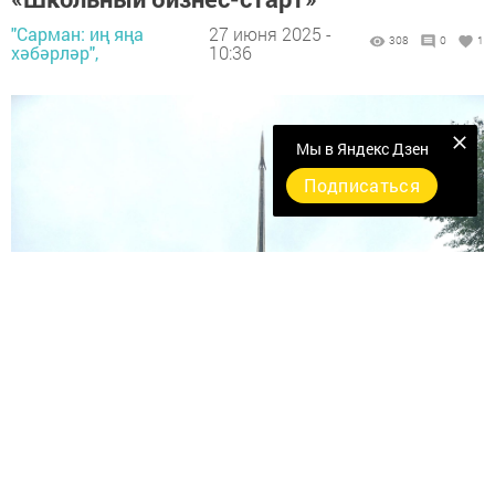
"Сарман: иң яңа
27 июня 2025 -
308
0
1
хәбәрләр",
10:36
Мы в Яндекс Дзен
Подписаться