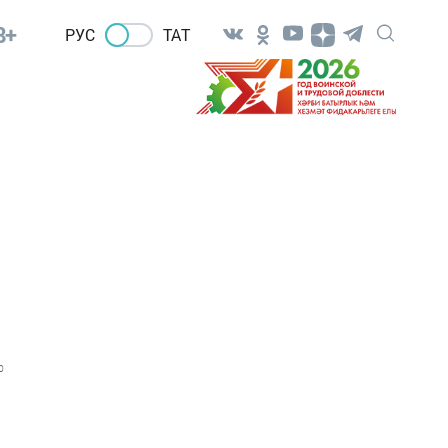
8+
РУС
ТАТ
0