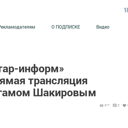
1
Рекламодателям
О ПОДПИСКЕ
Видео
атар-информ»
рямая трансляция
ьгамом Шакировым
617
0