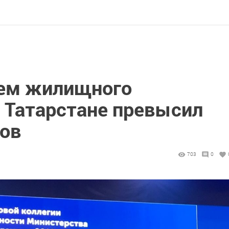
ъем жилищного
в Татарстане превысил
ров
703
0