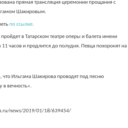
изована прямая трансляция церемонии прощания с
ьгамом Шакировым.
реть
по ссылке.
и пройдет в Татарском театре оперы и балета имени
11 часов и продлится до полудня. Певца похоронят на
, что Ильгама Шакирова проводят под песню
 в вечность».
rm.ru/news/2019/01/18/639454/