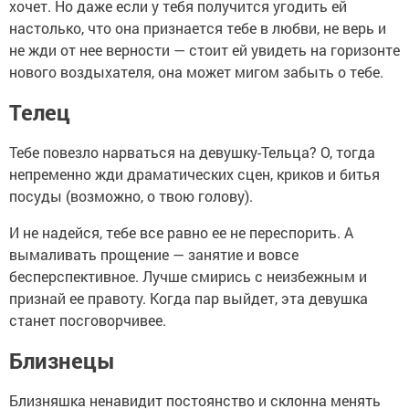
хочет. Но даже если у тебя получится угодить ей
настолько, что она признается тебе в любви, не верь и
не жди от нее верности — стоит ей увидеть на горизонте
нового воздыхателя, она может мигом забыть о тебе.
Телец
Тебе повезло нарваться на девушку-Тельца? О, тогда
непременно жди драматических сцен, криков и битья
посуды (возможно, о твою голову).
И не надейся, тебе все равно ее не переспорить. А
вымаливать прощение — занятие и вовсе
бесперспективное. Лучше смирись с неизбежным и
признай ее правоту. Когда пар выйдет, эта девушка
станет посговорчивее.
Близнецы
Близняшка ненавидит постоянство и склонна менять