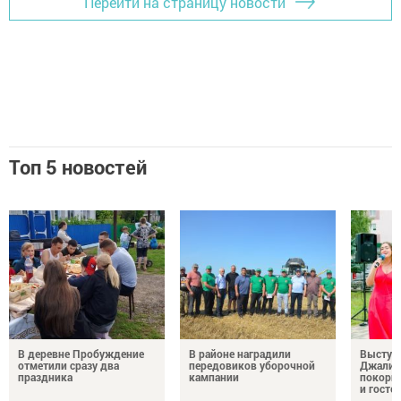
Перейти на страницу новости
Топ 5 новостей
В деревне Пробуждение
В районе наградили
Выступ
отметили сразу два
передовиков уборочной
Джалил
праздника
кампании
покорил
и госте