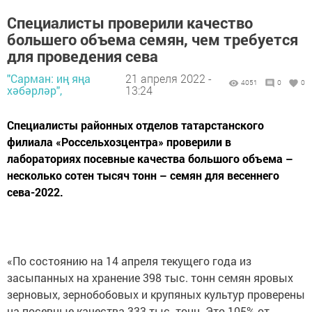
Специалисты проверили качество
большего объема семян, чем требуется
для проведения сева
"Сарман: иң яңа
21 апреля 2022 -
4051
0
0
хәбәрләр",
13:24
Специалисты районных отделов татарстанского
филиала «Россельхозцентра» проверили в
лабораториях посевные качества большого объема –
несколько сотен тысяч тонн – семян для весеннего
сева-2022.
«По состоянию на 14 апреля текущего года из
засыпанных на хранение 398 тыс. тонн семян яровых
зерновых, зернобобовых и крупяных культур проверены
на посевные качества 333 тыс. тонн. Это 105% от