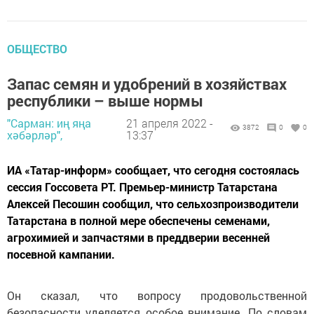
ОБЩЕСТВО
Запас семян и удобрений в хозяйствах
республики – выше нормы
"Сарман: иң яңа
21 апреля 2022 -
3872
0
0
хәбәрләр",
13:37
ИА «Татар-информ» сообщает, что сегодня состоялась
сессия Госсовета РТ. Премьер-министр Татарстана
Алексей Песошин сообщил, что сельхозпроизводители
Татарстана в полной мере обеспечены семенами,
агрохимией и запчастями в преддверии весенней
посевной кампании.
Он сказал, что вопросу продовольственной
безопасности уделяется особое внимание. По словам