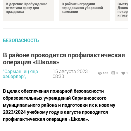
В деревне Пробуждение
В районе наградили
Выступ
отметили сразу два
передовиков уборочной
Джалил
праздника
кампании
покорил
и госте
БЕЗОПАСНОСТЬ
В районе проводится профилактическая
операция «Школа»
"Сарман: иң яңа
15 августа 2023 -
566
0
1
хәбәрләр",
08:30
В целях обеспечения пожарной безопасности
образовательных учреждений Сармановского
муниципального района и подготовки их к новому
2023/2024 учебному году в августе проводится
профилактическая операция «Школа».