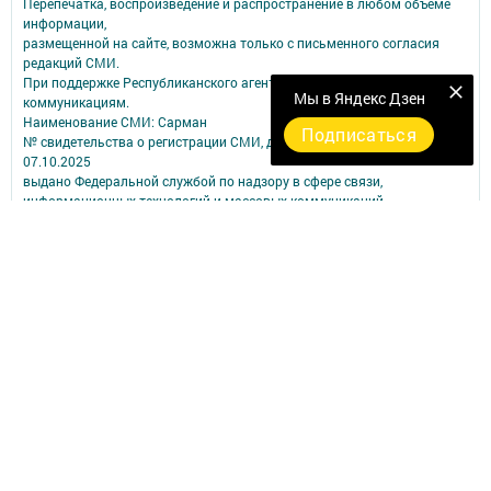
Перепечатка, воспроизведение и распространение в любом объеме
информации,
размещенной на сайте, возможна только с письменного согласия
редакций СМИ.
При поддержке Республиканского агентства по печати и массовым
Мы в Яндекс Дзен
коммуникациям.
Наименование СМИ: Сарман
Подписаться
№ свидетельства о регистрации СМИ, дата: ЭЛ № ФС 77 - 90172 от
07.10.2025
выдано Федеральной службой по надзору в сфере связи,
информационных технологий и массовых коммуникаций
ФИО главного редактора: Сабирова Альбина Ашрафулловна
Адрес редакции: 423350, Российская Федерация, Республика
Татарстан, Сармановский район, с. Сарманово, ул. Ленина, д. 17
Телефон редакции: (85559) 2-40-31;
Электронный адрес редакции: sarmangazetam11@mail.ru
Для сообщения о фактах коррупции: sarmangazetam11@mail.ru ;
sar.prok@tatar.ru.
Учредитель СМИ: АО «ТАТМЕДИА»
Антикоррупционная политика
АО «ТАТМЕДИА» использует «cookie»
для персонализации сервисов и
удобства пользователей сайтом.
Использование «cookie» можно отменить в настройках браузера.
Политика конфиденциальности