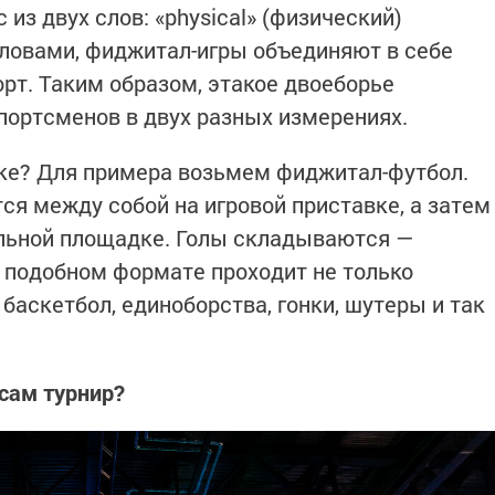
из двух слов: «physical» (физический)
 словами, фиджитал-игры объединяют в себе
рт. Таким образом, этакое двоеборье
портсменов в двух разных измерениях.
ике? Для примера возьмем фиджитал-футбол.
я между собой на игровой приставке, а затем
льной площадке. Голы складываются —
 В подобном формате проходит не только
 баскетбол, единоборства, гонки, шутеры и так
 сам турнир?