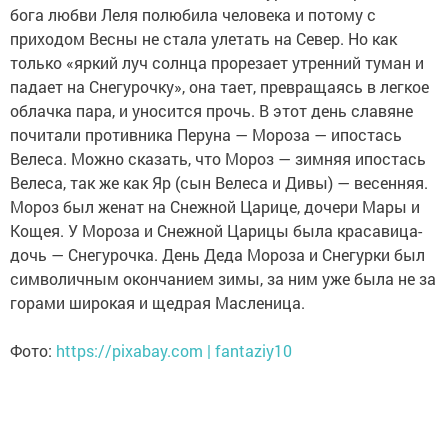
бога любви Леля полюбила человека и потому с
приходом Весны не стала улетать на Север. Но как
только «яркий луч солнца прорезает утренний туман и
падает на Снегурочку», она тает, превращаясь в легкое
облачка пара, и уносится прочь. В этот день славяне
почитали противника Перуна — Мороза — ипостась
Велеса. Можно сказать, что Мороз — зимняя ипостась
Велеса, так же как Яр (сын Велеса и Дивы) — весенняя.
Мороз был женат на Снежной Царице, дочери Мары и
Кощея. У Мороза и Снежной Царицы была красавица-
дочь — Снегурочка. День Деда Мороза и Снегурки был
символичным окончанием зимы, за ним уже была не за
горами широкая и щедрая Масленица.
Фото:
https://pixabay.com | fantaziy10