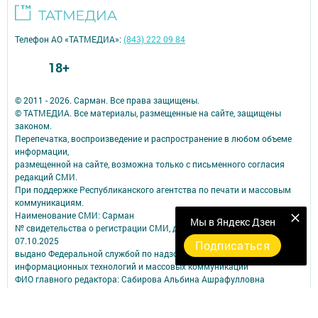
Телефон АО «ТАТМЕДИА»:
(843) 222 09 84
18+
© 2011 - 2026. Сарман. Все права защищены.
© ТАТМЕДИА. Все материалы, размещенные на сайте, защищены
законом.
Перепечатка, воспроизведение и распространение в любом объеме
информации,
размещенной на сайте, возможна только с письменного согласия
редакций СМИ.
При поддержке Республиканского агентства по печати и массовым
коммуникациям.
Наименование СМИ: Сарман
Мы в Яндекс Дзен
№ свидетельства о регистрации СМИ, дата: ЭЛ № ФС 77 - 90172 от
07.10.2025
Подписаться
выдано Федеральной службой по надзору в сфере связи,
информационных технологий и массовых коммуникаций
ФИО главного редактора: Сабирова Альбина Ашрафулловна
Адрес редакции: 423350, Российская Федерация, Республика
Татарстан, Сармановский район, с. Сарманово, ул. Ленина, д. 17
Телефон редакции: (85559) 2-40-31;