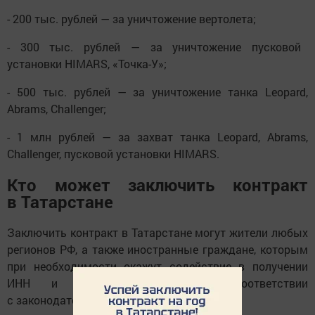
- 200 тыс. рублей — за уничтожение вертолета;
- 300 тыс. рублей — за уничтожение пусковой
установки HIMARS, «Точка-У»;
- 500 тыс. рублей — за уничтожение танка Leopard,
Abrams, Challenger;
- 1 млн рублей — за захват танка Leopard, Abrams,
Challenger, пусковой установки HIMARS.
Кто может заключить контракт
в Татарстане
Заключить контракт в Татарстане могут жители любых
регионов РФ, а также иностранные граждане, которым
при необходимости окажут содействие в получении
ИНН и гражданства РФ в соответствии
с законодательством.