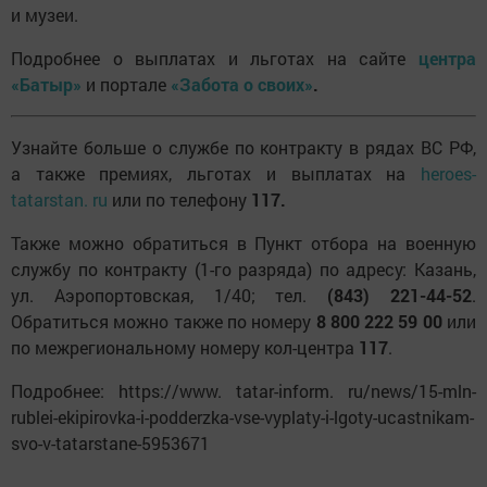
и музеи.
Подробнее о выплатах и льготах на сайте
центра
«Батыр»
и портале
«Забота о своих»
.
Узнайте больше о службе по контракту в рядах ВС РФ,
а также премиях, льготах и выплатах на
heroes-
tatarstan. ru
или по телефону
117.
Также можно обратиться в Пункт отбора на военную
службу по контракту (1-го разряда) по адресу: Казань,
ул. Аэропортовская, 1/40; тел.
(843) 221-44-52
.
Обратиться можно также по номеру
8 800 222 59 00
или
по межрегиональному номеру кол-центра
117
.
Подробнее: https://www. tatar-inform. ru/news/15-mln-
rublei-ekipirovka-i-podderzka-vse-vyplaty-i-lgoty-ucastnikam-
svo-v-tatarstane-5953671