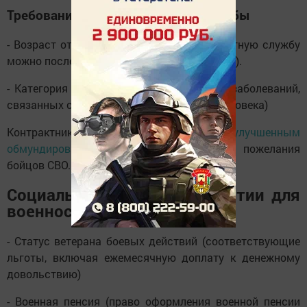
Требования для прохождения службы
- Возраст от 18 лет (поступить на контрактную службу
можно после достижения совершеннолетия).
- Категория здоровья А, Б, В (отсутствие заболеваний,
связанных с вирусом иммунодефицита человека)
Контрактников в Татарстане экипируют
улучшенным
обмундированием
, в котором учтены пожелания
бойцов СВО.
Социальные льготы и гарантии для
военнослужащих
- Статус ветерана боевых действий (соответствующие
льготы, включая ежемесячную доплату к денежному
довольствию)
- Военная пенсия (право оформления военной пенсии