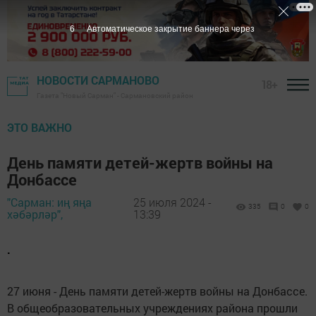
5
Автоматическое закрытие баннера через
НОВОСТИ САРМАНОВО
18+
Газета "Новый Сарман" - Сармановский район
ЭТО ВАЖНО
День памяти детей-жертв войны на
Донбассе
"Сарман: иң яңа
25 июля 2024 -
335
0
0
хәбәрләр",
13:39
.
27 июня - День памяти детей-жертв войны на Донбассе.
В общеобразовательных учреждениях района прошли