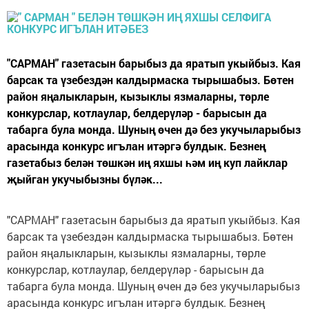
"САРМАН" газетасын барыбыз да яратып укыйбыз. Кая
барсак та үзебездән калдырмаска тырышабыз. Бөтен
район яңалыкларын, кызыклы язмаларны, төрле
конкурслар, котлаулар, белдерүләр - барысын да
табарга була монда. Шуның өчен дә без укучыларыбыз
арасында конкурс игълан итәргә булдык. Безнең
газетабыз белән төшкән иң яхшы һәм иң куп лайклар
җыйган укучыбызны бүләк...
"САРМАН" газетасын барыбыз да яратып укыйбыз. Кая
барсак та үзебездән калдырмаска тырышабыз. Бөтен
район яңалыкларын, кызыклы язмаларны, төрле
конкурслар, котлаулар, белдерүләр - барысын да
табарга була монда. Шуның өчен дә без укучыларыбыз
арасында конкурс игълан итәргә булдык. Безнең