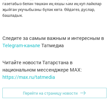
газетабыз белән төшкән иң яхшы һәм иң куп лайклар
җыйган укучыбызны бүләк көтә. Өйдәгез, дуслар,
башладык.
Следите за самым важным и интересным в
Telegram-канале
Татмедиа
Читайте новости Татарстана в
национальном мессенджере MАХ:
https://max.ru/tatmedia
Перейти на страницу новости