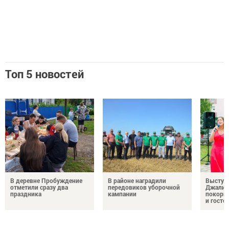
Топ 5 новостей
В деревне Пробуждение
В районе наградили
Выступ
отметили сразу два
передовиков уборочной
Джалил
праздника
кампании
покорил
и госте