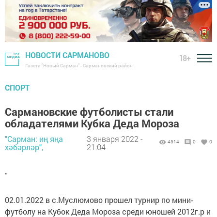
НОВОСТИ САРМАНОВО
18+
Газета "Новый Сарман" - Сармановский район
СПОРТ
Сармановские футболисты стали
обладателями Кубка Деда Мороза
"Сарман: иң яңа
3 января 2022 -
4514
0
0
хәбәрләр",
21:04
.
02.01.2022 в с.Муслюмово прошел турнир по мини-
футболу на Кубок Деда Мороза среди юношей 2012г.р и