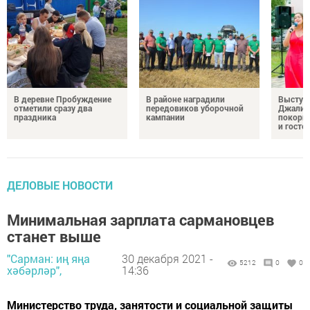
В деревне Пробуждение
В районе наградили
Выступ
отметили сразу два
передовиков уборочной
Джалил
праздника
кампании
покорил
и госте
ДЕЛОВЫЕ НОВОСТИ
Минимальная зарплата сармановцев
станет выше
"Сарман: иң яңа
30 декабря 2021 -
5212
0
0
хәбәрләр",
14:36
Министерство труда, занятости и социальной защиты