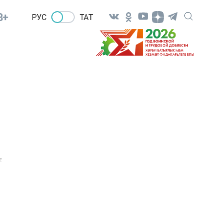
8+
РУС
ТАТ
2