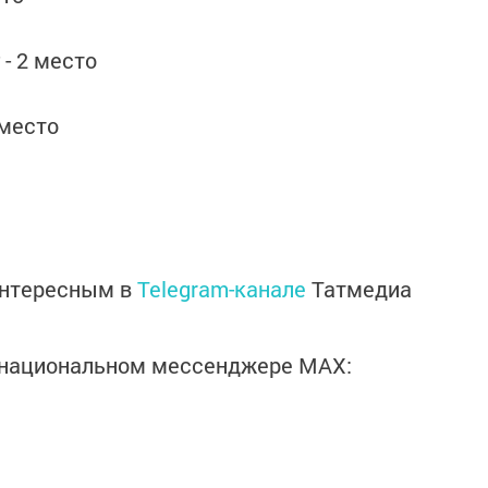
 - 2 место
 место
интересным в
Telegram-канале
Татмедиа
в национальном мессенджере MАХ: