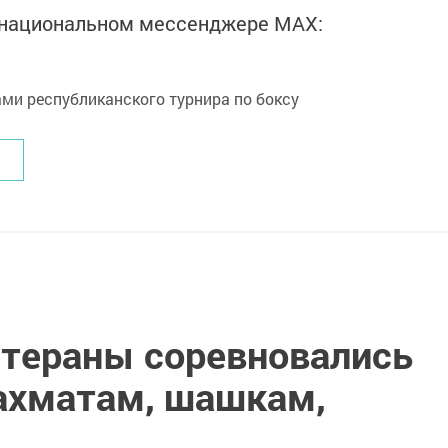
в национальном мессенджере MАХ:
тераны соревновались
шахматам, шашкам,