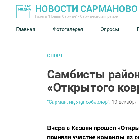
НОВОСТИ САРМАНОВО
Газета "Новый Сарман" - Сармановский район
Главная
Фотогалерея
Опросы
СПОРТ
Самбисты район
«Открытого ков
"Сарман: иң яңа хәбәрләр",
19 декабря 
Вчера в Казани прошел «Откры
приняли участие команды из р