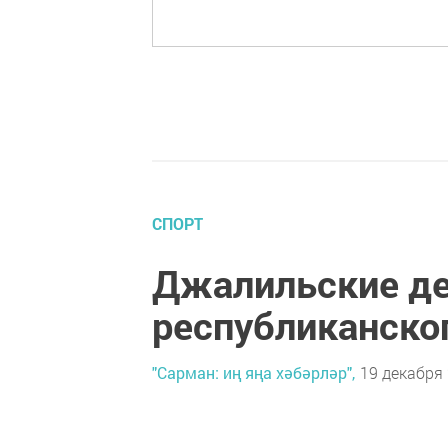
СПОРТ
Джалильские де
республиканског
"Сарман: иң яңа хәбәрләр",
19 декабря 