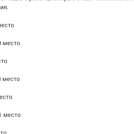
ия.
место
 3 место
сто
3 место
место
 1 место
сто