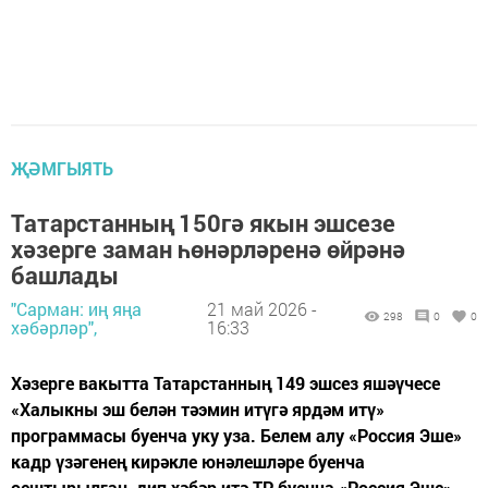
ҖӘМГЫЯТЬ
Татарстанның 150гә якын эшсезе
хәзерге заман һөнәрләренә өйрәнә
башлады
"Сарман: иң яңа
21 май 2026 -
298
0
0
хәбәрләр",
16:33
Хәзерге вакытта Татарстанның 149 эшсез яшәүчесе
«Халыкны эш белән тәэмин итүгә ярдәм итү»
программасы буенча уку уза. Белем алу «Россия Эше»
кадр үзәгенең кирәкле юнәлешләре буенча
оештырылган, дип хәбәр итә ТР буенча «Россия Эше»