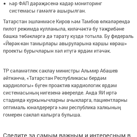
һәр ФАП дәрәҗәсенә кадәр мониторинг
системасы гамәлгә ашырылган.
Татарстан эшләнмәсе Киров һәм Тамбов өлкәләрендә
пилот режимда кулланыла, киләчәктә бу тәҗрибәне
башка төбәкләргә дә тарату күздә тотыла. Бу федераль
«Йөрәк-кан тамырлары авыруларына каршы көрәш»
проекты бурычларын хәл итүгә ярдәм итәчәк.
ТР сәламәтлек саклау министры Альмир Абашев
әйткәнчә, «Татарстан Республикасы бердәм
кардиологы» бүген проактив кардиологик ярдәм
системасының нигезенә әверелде. Анда ЯИ иртә
стадиядә куркынычларны ачыкларга, пациентларны
оптималь юнәлдерергә һәм республика халкының
гомерен саклап калырга булыша.
Следите за самым важным и интересным в