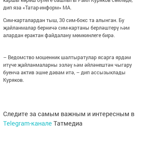
дип яза «Татар-информ» МА.
Сим-карталардан тыш, 30 сим-бокс та алынган. Бу
җайланмалар берничә сим-картаны берләштерү һәм
алардан ерактан файдалану мөмкинлеге бирә.
– Ведомство мошенник шалтыратулар ясарга ярдәм
итүче җайланмаларны эзләү һәм әйләнештән чыгару
буенча актив эшне дәвам итә, – дип ассызыклады
Куряков.
Следите за самым важным и интересным в
Telegram-канале
Татмедиа