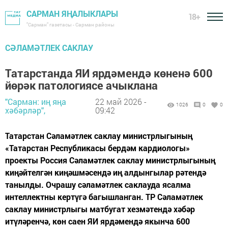
САРМАН ЯҢАЛЫКЛАРЫ
18+
"Сарман" газетасы - Сарман районы
СӘЛАМӘТЛЕК САКЛАУ
Татарстанда ЯИ ярдәмендә көненә 600
йөрәк патологиясе ачыклана
"Сарман: иң яңа
22 май 2026 -
1026
0
0
хәбәрләр",
09:42
Татарстан Сәламәтлек саклау министрлыгының
«Татарстан Республикасы бердәм кардиологы»
проекты Россия Сәламәтлек саклау министрлыгының
киңәйтелгән киңәшмәсендә иң алдынгылар рәтендә
танылды. Очрашу сәламәтлек саклауда ясалма
интеллектны кертүгә багышланган. ТР Сәламәтлек
саклау министрлыгы матбугат хезмәтендә хәбәр
итүләренчә, көн саен ЯИ ярдәмендә якынча 600