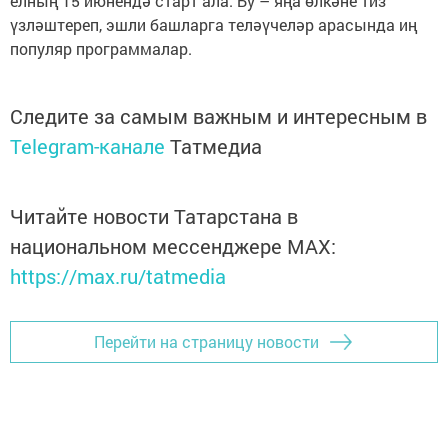
елның 15 июнендә старт ала. Бу – яңа өлкәне тиз
үзләштереп, эшли башларга теләүчеләр арасында иң
популяр программалар.
Следите за самым важным и интересным в
Telegram-канале
Татмедиа
Читайте новости Татарстана в
национальном мессенджере MАХ:
https://max.ru/tatmedia
Перейти на страницу новости