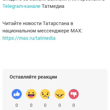
Telegram-канале
Татмедиа
Читайте новости Татарстана в
национальном мессенджере MАХ:
https://max.ru/tatmedia
Оставляйте реакции
0
0
0
0
0