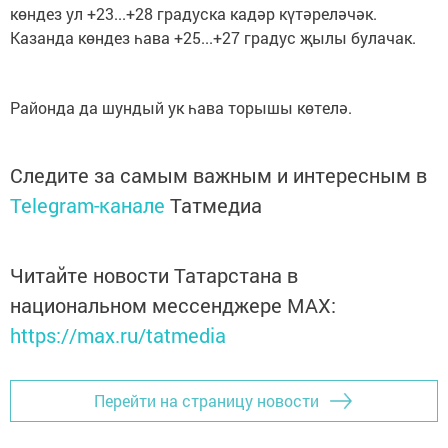
көндез ул +23...+28 градуска кадәр күтәреләчәк.
Казанда көндез һава +25...+27 градус җылы булачак.
Районда да шундый ук һава торышы көтелә.
Следите за самым важным и интересным в
Telegram-канале
Татмедиа
Читайте новости Татарстана в
национальном мессенджере MАХ:
https://max.ru/tatmedia
Перейти на страницу новости