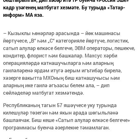
кадр үзәгенең матбугат хезмәте. Бу турыда «Татар-
информ» МА яза.
– Кызыклы һөнәрләр арасында – йөк машинасы
йөртүчесе, „B“ һәм „C“ категорияле йөртүче, логистик,
сатып алулар өлкәсе белгече, ЭВМ операторы, пешекче,
кондитер, флорист һәм башкалар. Махсус хәрби
операцияләрдә катнашучыларга һәм аларның
гаиләләренә ярдәм итүгә аерым игътибар бирелә,
хәзерге вакытта МХОның биш катнашучысы һәм
аларның ике гаилә әгъзасы белем ала, – дип
сөйләделәр матбугат хезмәтендә.
Республиканың тагын 57 яшәүчесе уку турында
килешүләр төзегән һәм якын арада шөгыльләнә
башлаячак. Биш кеше «Сатып алулар өлкәсе белгече»
программасы буенча әзерлекне тәмамлаган.