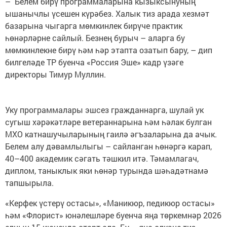
– Белем бирү программаларына кызыксынуның
ышанычлы үсешен күрәбез. Халык тиз арада хезмәт
базарына чыгарга мөмкинлек бирүче практик
һөнәрләрне сайлый. Безнең бурыч – аларга бу
мөмкинлекне бирү һәм һәр этапта озатып бару, – дип
билгеләде ТР буенча «Россия Эше» кадр үзәге
директоры Тимур Муллин.
Уку программалары эшсез гражданнарга, шулай ук
сугыш хәрәкәтләре ветераннарына һәм һәлак булган
МХО катнашучыларының гаилә әгъзаларына да ачык.
Белем алу дәвамлылыгы – сайланган һөнәргә карап,
40–400 академик сәгать тәшкил итә. Тәмамлагач,
диплом, таныклык яки һөнәр турында шәһадәтнамә
тапшырыла.
«Керфек үстерү остасы», «Маникюр, педикюр остасы»
һәм «Флорист» юнәлешләре буенча яңа төркемнәр 2026