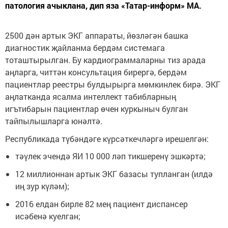
патология ачыклана, дип яза «Татар-информ» МА.
2500 дән артык ЭКГ аппараты, йөзләгән башка
диагностик җайланма бердәм системага
тоташтырылган. Бу кардиограммаларны тиз арада
аңларга, читтән консультация бирергә, бердәм
пациентлар реестры булдырырга мөмкинлек бирә. ЭКГ
аңлатканда ясалма интеллект табибларның
игътибарын пациентлар өчен куркыныч булган
тайпылышларга юнәлтә.
Республикада түбәндәге күрсәткечләргә ирешелгән:
тәүлек эчендә ЯИ 10 000 ләп тикшеренү эшкәртә;
12 миллионнан артык ЭКГ базасы тупланган (илдә
иң зур күләм);
2016 елдан бирле 82 мең пациент диспансер
исәбенә куелган;