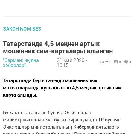
ЗАКОН ҺӘМ БЕЗ
Татарстанда 4,5 меңнән артык
мошенник сим-карталары алынган
"Сарман: иң яңа
21 май 2026 -
213
0
0
хәбәрләр",
16:15
Татарстанда бер ел эчендә мошенниклык
максатларында кулланылган 4,5 меңнән артык сим-
карта алынды.
Бу хакта Татарстан буенча Эчке эшләр
министрлыгының матбугат очрашуында ТР буенча
Эчке эшләр министрлыгының Киберҗинаятьләргә
каршы көрәш бүлеге башлыгы Раил Куряков сөйләде,