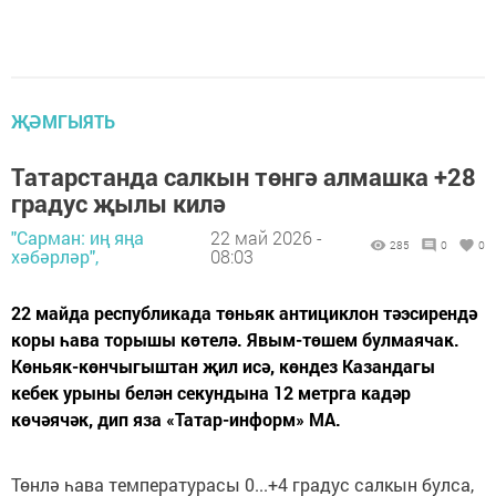
ҖӘМГЫЯТЬ
Татарстанда салкын төнгә алмашка +28
градус җылы килә
"Сарман: иң яңа
22 май 2026 -
285
0
0
хәбәрләр",
08:03
22 майда республикада төньяк антициклон тәэсирендә
коры һава торышы көтелә. Явым-төшем булмаячак.
Көньяк-көнчыгыштан җил исә, көндез Казандагы
кебек урыны белән секундына 12 метрга кадәр
көчәячәк, дип яза «Татар-информ» МА.
Төнлә һава температурасы 0...+4 градус салкын булса,