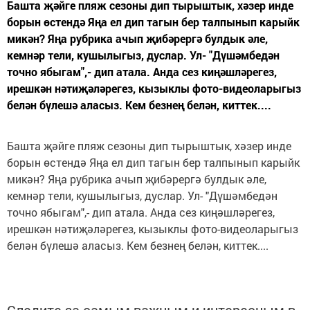
Башта җәйге пляж сезоны дип тырыштык, хәзер инде
борын өстендә Яңа ел дип тагын бер талпынып карыйк
микән? Яңа рубрика ачып җибәрергә булдык әле,
кемнәр тели, кушылыгыз, дуслар. Ул- "Дүшәмбедән
точно ябыгам",- дип атала. Анда сез киңәшләрегез,
ирешкән нәтиҗәләрегез, кызыклы фото-видеоларыгыз
белән бүлешә аласыз. Кем безнең белән, киттек....
Башта җәйге пляж сезоны дип тырыштык, хәзер инде
борын өстендә Яңа ел дип тагын бер талпынып карыйк
микән? Яңа рубрика ачып җибәрергә булдык әле,
кемнәр тели, кушылыгыз, дуслар. Ул- "Дүшәмбедән
точно ябыгам",- дип атала. Анда сез киңәшләрегез,
ирешкән нәтиҗәләрегез, кызыклы фото-видеоларыгыз
белән бүлешә аласыз. Кем безнең белән, киттек....