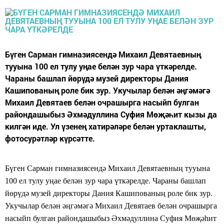
Бүген Сарман гимназиясендә Михаил Девятаевның
тууына 100 ел тулу уңае белән зур чара үткәрелде.
Чараны башлап йөрүдә музей директоры Дания
Кашипованың роле бик зур. Укучылар белән әңгәмәгә
Михаил Девятаев белән очрашырга насыйп булган
райондашыбыз Әхмәдуллина Суфия Мөҗәһит кызы да
килгән иде. Ул үзенең хатирәләре белән уртаклашты,
фотосурәтләр күрсәтте.
Бүген Сарман гимназиясендә Михаил Девятаевның тууына
100 ел тулу уңае белән зур чара үткәрелде. Чараны башлап
йөрүдә музей директоры Дания Кашипованың роле бик зур.
Укучылар белән әңгәмәгә Михаил Девятаев белән очрашырга
насыйп булган райондашыбыз Әхмәдуллина Суфия Мөҗәһит