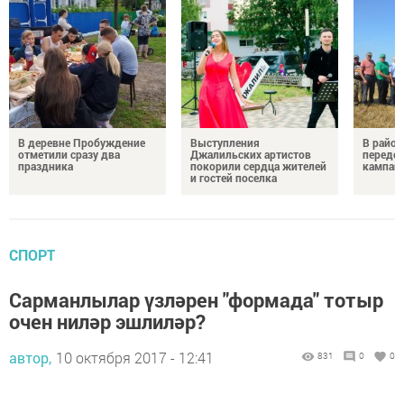
В деревне Пробуждение
Выступления
В район
отметили сразу два
Джалильских артистов
передо
праздника
покорили сердца жителей
кампан
и гостей поселка
СПОРТ
Сарманлылар үзләрен "формада" тотыр
очен ниләр эшлиләр?
автор,
10 октября 2017 - 12:41
831
0
0