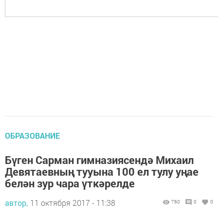
ОБРАЗОВАНИЕ
Бүген Сарман гимназиясендә Михаил
Девятаевның тууына 100 ел тулу уңае
белән зур чара үткәрелде
автор,
11 октября 2017 - 11:38
760
0
0