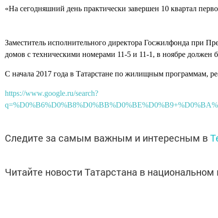
«На сегодняшний день практически завершен 10 квартал первой
Заместитель исполнительного директора Госжилфонда при През
домов с техническими номерами 11-5 и 11-1, в ноябре должен бы
С начала 2017 года в Татарстане по жилищным программам, реа
https://www.google.ru/search?
q=%D0%B6%D0%B8%D0%BB%D0%BE%D0%B9+%D0%BA%D0%B
Следите за самым важным и интересным в
T
Читайте новости Татарстана в национально