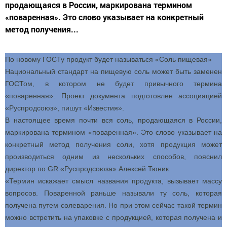
продающаяся в России, маркирована термином
«поваренная». Это слово указывает на конкретный
метод получения...
По новому ГОСТу продукт будет называться «Соль пищевая»
Национальный стандарт на пищевую соль может быть заменен
ГОСТом, в котором не будет привычного термина
«поваренная». Проект документа подготовлен ассоциацией
«Руспродсоюз», пишут «Известия».
В настоящее время почти вся соль, продающаяся в России,
маркирована термином «поваренная». Это слово указывает на
конкретный метод получения соли, хотя продукция может
производиться одним из нескольких способов, пояснил
директор по GR «Руспродсоюза» Алексей Тюник.
«Термин искажает смысл названия продукта, вызывает массу
вопросов. Поваренной раньше называли ту соль, которая
получена путем солеварения. Но при этом сейчас такой термин
можно встретить на упаковке с продукцией, которая получена и