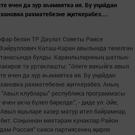
яте өчен дә зур әһә­мияткә ия. Бу уңайдан
новка рәх­­мәтебезне җиткерәбез....
әфәр белән ТР Дәүләт Советы Рәисе
Хәйруллович Каташ-Каран авылында төзелгән
нтанасында булды. Каранлыларнның шатлык­
акиров та уртаклашты: "Әлеге вакыйга авыл
яте өчен дә зур әһә­мияткә ия. Бу уңайдан
ановка рәх­­мәтебезне җиткерәбез. Аның
 "Авыл клублары" республика про­граммасы
өчен акча бүлеп бирелде.", - диде ул. Әйе,
Авыл яшьләре хәзер матур итеп бәйрәмнәр,
 бит. Соңыннан мөхтәрәм кунаклар Район
дәм Россия" сәяси партиясенең җирле