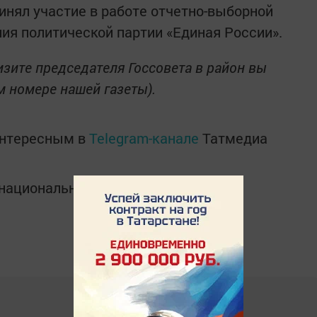
нял участие в работе отчетно-выборной
ия политической партии «Единая России».
изите председателя Госсовета в район вы
 номере нашей газеты).
интересным в
Telegram-канале
Татмедиа
в национальном мессенджере MАХ: