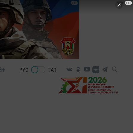
8+
РУС
ТАТ