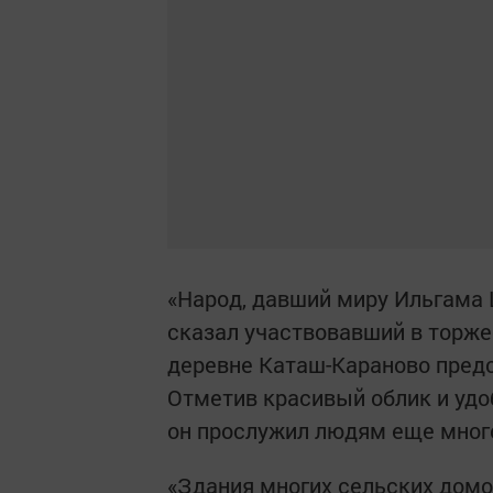
«Народ, давший миру Ильгама 
сказал участвовавший в торже
деревне Каташ-Караново пред
Отметив красивый облик и удоб
он прослужил людям еще много
«Здания многих сельских домо