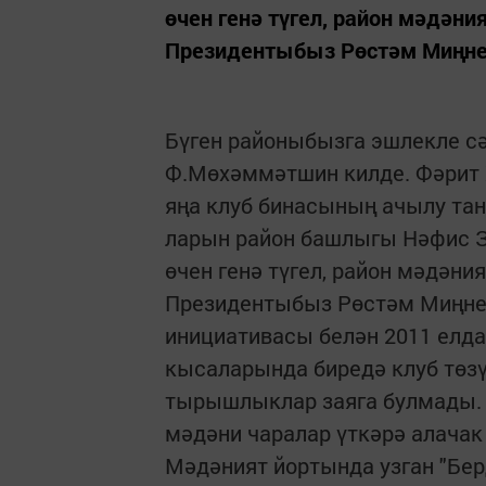
өчен генә түгел, ра­йон мәдәни
Президентыбыз Рөстәм Миңнеха
Бүген районыбызга эшлекле с
Ф.Мөхәммәтшин килде. Фәрит 
яңа клуб бинасының ачылу та
ларын район башлыгы Нәфис З
өчен генә түгел, ра­йон мәдәни
Президентыбыз Рөстәм Миңнех
инициативасы белән 2011 елда
кысаларында би­редә клуб төзү 
тырышлыклар заяга булмады. 
мәдәни чаралар үткәрә алачак
Мәдәният йортында узган "Бер