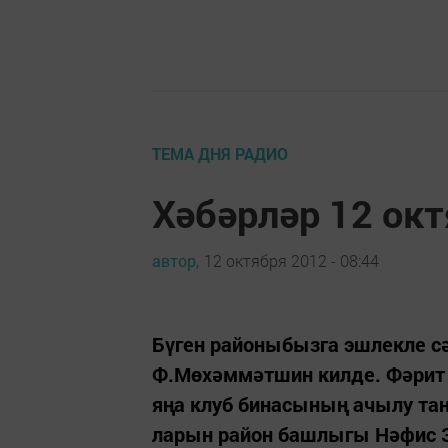
ТЕМА ДНЯ РАДИО
Хәбәрләр 12 ок
автор,
12 октября 2012 - 08:44
Бүген районыбызга эшлекле с
Ф.Мөхәммәтшин килде. Фәрит
яңа клуб бинасының ачылу т
ларын район башлыгы Нәфис З