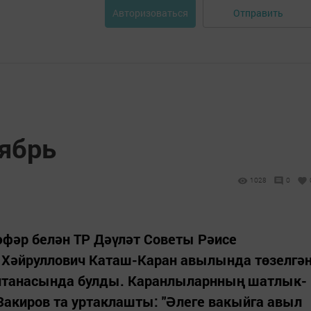
Отправить
Авторизоваться
тябрь
1028
0
әфәр белән ТР Дәүләт Советы Рәисе
 Хәйруллович Каташ-Каран авылында төзелгә
антанасында булды. Каранлыларнның шатлык­
акиров та уртаклашты: "Әлеге вакыйга авыл