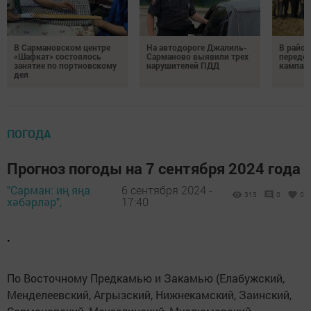
В Сармановском центре
На автодороге Джалиль-
В район
«Шафкат» состоялось
Сарманово выявили трех
передо
занятие по портновскому
нарушителей ПДД
кампан
дел
ПОГОДА
Прогноз погоды на 7 сентября 2024 года
"Сарман: иң яңа
6 сентября 2024 -
315
0
0
хәбәрләр",
17:40
.
По Восточному Предкамью и Закамью (Елабужский,
Менделеевский, Агрызский, Нижнекамский, Заинский,