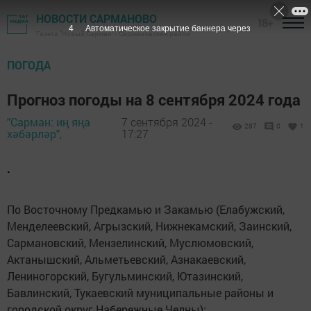
НОВОСТИ САРМАНОВО
18+
3
Автоматическое закрытие баннера через
Газета "Новый Сарман" - Сармановский район
ПОГОДА
Прогноз погоды на 8 сентября 2024 года
"Сарман: иң яңа
7 сентября 2024 -
287
0
1
хәбәрләр",
17:27
.
По Восточному Предкамью и Закамью (Елабужский,
Менделеевский, Агрызский, Нижнекамский, Заинский,
Сармановский, Мензелинский, Муслюмовский,
Актанышский, Альметьевский, Азнакаевский,
Лениногорский, Бугульминский, Ютазинский,
Бавлинский, Тукаевский муниципальные районы и
городской округ Набережные Челны):