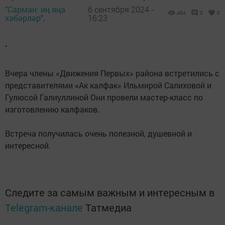
"Сарман: иң яңа
6 сентября 2024 -
464
0
0
хәбәрләр",
16:23
.
Вчера члены «Движения Первых» района встретились с
представителями «Ак калфак» Ильмирой Салиховой и
Гулюсой Галиуллиной Они провели мастер-класс по
изготовлению калфаков.
Встреча получилась очень полезной, душевной и
интересной.
Следите за самым важным и интересным в
Telegram-канале
Татмедиа