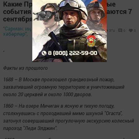
Какие Праздники знаменательные
события памятные даты отмечаются 7
сентября?
"Сарман: иң яңа
7 сентября 2024 -
374
0
0
хәбәрләр",
07:28
.
Факты из прошлого
1688 – В Москве произошел грандиозный пожар,
захвативший огромную территорию и уничтоживший
около 20 церквей и около 1000 дворов.
1860 – На озере Мичиган в ясную и тихую погоду,
столкнувшись с проходившей мимо шхуной "Огаста",
затонул совершавший прогулочную экскурсию колесный
пароход "Леди Элджин".