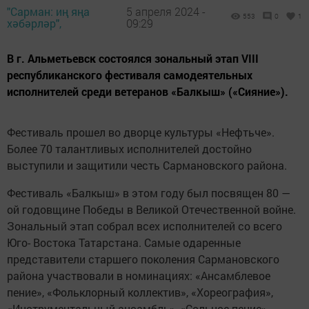
"Сарман: иң яңа
5 апреля 2024 -
553
0
1
хәбәрләр",
09:29
В г. Альметьевск состоялся зональный этап VIII
республиканского фестиваля самодеятельных
исполнителей среди ветеранов «Балкыш» («Сияние»).
Фестиваль прошел во дворце культуры «Нефтьче».
Более 70 талантливых исполнителей достойно
выступили и защитили честь Сармановского района.
Фестиваль «Балкыш» в этом году был посвящен 80 —
ой годовщине Победы в Великой Отечественной войне.
Зональный этап собрал всех исполнителей со всего
Юго- Востока Татарстана. Самые одаренные
представители старшего поколения Сармановского
района участвовали в номинациях: «Ансамблевое
пение», «Фольклорный коллектив», «Хореография»,
«Инструментальный ансамбль», «Сольное пение»,