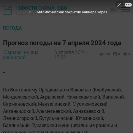
НОВОСТИ САРМАНОВО
18+
5
Автоматическое закрытие баннера через
Газета "Новый Сарман" - Сармановский район
ПОГОДА
Прогноз погоды на 7 апреля 2024 года
"Сарман: иң яңа
6 апреля 2024 -
298
0
0
хәбәрләр",
17:52
-
По Восточному Предкамью и Закамью (Елабужский,
Менделеевский, Агрызский, Нижнекамский, Заинский,
Сармановский, Мензелинский, Муслюмовский,
Актанышский, Альметьевский, Азнакаевский,
Лениногорский, Бугульминский, Ютазинский,
Бавлинский, Тукаевский муниципальные районы и
городской округ Набережные Челны):