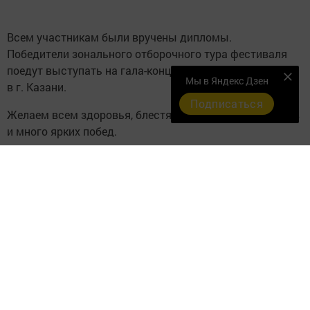
Всем участникам были вручены дипломы.
Победители зонального отборочного тура фестиваля
поедут выступать на гала-концерт, который состоится
Мы в Яндекс Дзен
в г. Казани.
Подписаться
Желаем всем здоровья, блестящих творческих успехов
и много ярких побед.
Следите за самым важным и интересным в
Telegram-канале
Татмедиа
Читайте новости Татарстана в
национальном мессенджере MАХ:
https://max.ru/tatmedia