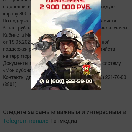
с дополнительной выплатой субсидии на каждую
корову 300 рублей.
По cодержанию кобыл старше трех лет из расчета
5 тыс. руб. на голову в соответствии с постановлением
Кабинета Министров Республики Татарстан
от 15.06.2021 № 452 «О мерах государственной
поддержки развития личных подсобных хозяйств
на территории Республики Татарстан».
Документы принимаются электронно через систему
«Мои субсидии».
Контакты для уточнения информации: 8(843) 221-76-88
(8801).
Следите за самым важным и интересным в
Telegram-канале
Татмедиа