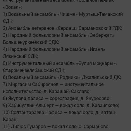
«Вокал»:
1) Вокальный ансамбль «Чишмә» Муртыш-Тамакский
СДК;
2) Ансамбль ветеранов «Сердәш» Сармановский РДК;
3) Народный фольклорный ансамбль «Зөбәрҗәт»
Большенуркеевский СДК;
4) Народный фольклорный ансамбль «Иганя»
Лякинский СДК;
5) Инструментальный ансамбль «Әүлия моңнары»,
Старомензелябашский СДК;
6) Вокальный ансамбль «Родники» Джалильский ДК;
7) Миргасим Сабирзянов — инстументальное
исполнительство, д. Карашай- Саклаво;
8) Якупова Халиса — хореография, д. Януросово;
9) Хабибуллин Альберт — вокал соло, д. Кавзияково;
10) Солтангараева Нафиса — вокал соло, д. Каташ-
Каран;
11) Дилюс Гумаров — вокал соло, с. Сарманово.