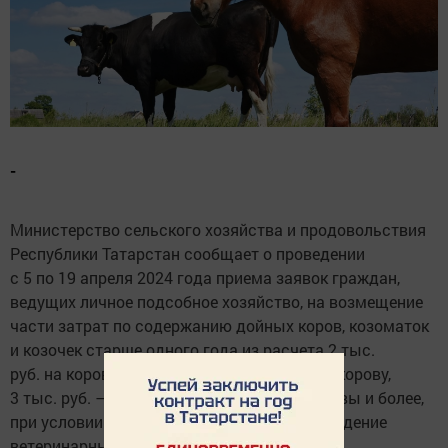
-
Министерство сельского хозяйства и продовольствия
Республики Татарстан сообщает о проведении
с 5 по 19 апреля 2024 года приема заявок граждан,
ведущих личное подсобное хозяйство, на возмещение
части затрат по содержанию дойных коров, козоматок
и козочек старше одного года из расчета 2 тыс.
руб. на корову в подворьях, содержащих 1 корову,
3 тыс. руб. — 2 коровы, 4 тыс. руб. — 3 коровы и более,
при условии подписания договора на проведение
ветеринарных мероприятий на 500 рублей