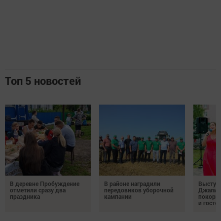
Топ 5 новостей
В деревне Пробуждение
В районе наградили
Выступ
отметили сразу два
передовиков уборочной
Джалил
праздника
кампании
покорил
и госте