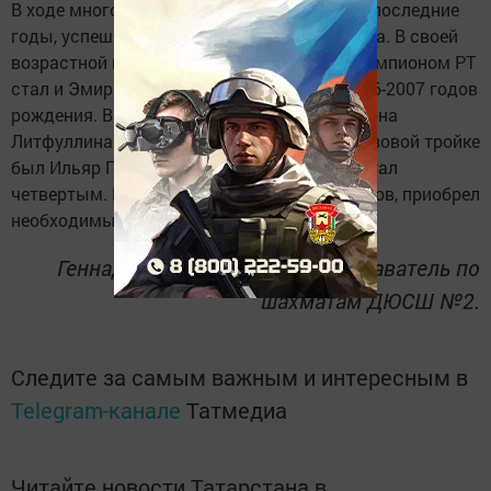
В ходе многодневной борьбы, как всегда в последние
годы, успешно сыграла Рената Сулейманова. В своей
возрастной группе она заняла 1-е место. Чемпионом РТ
стал и Эмир Филатов среди мальчиков 2006-2007 годов
рождения. В этой же возрастной группе Илона
Литфуллина заняла 3-е место. Близок к призовой тройке
был Ильяр Гараев, но не хватило опыта и стал
четвертым. Кто остался без медалей и кубков, приобрел
необходимый опыт.
Геннадий Зыков, тренер-преподаватель по
шахматам ДЮСШ №2.
Следите за самым важным и интересным в
Telegram-канале
Татмедиа
Читайте новости Татарстана в