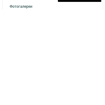
Фотогалереи
Опросы
Актуальное видео
ДОКУМЕНТЫ
Разное
Телефон АО «ТАТМЕДИА»:
(843) 222 09 84
18+