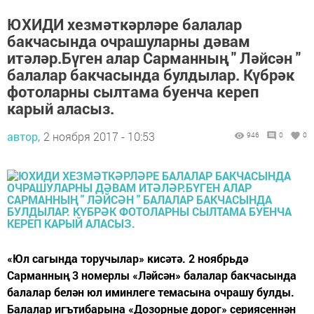
ЮХИДИ хезмәткәрләре балалар
бакчасында очрашуларны дәвам
итәләр.Бүген алар Сарманның " Ләйсән "
балалар бакчасында булдылар. Күбрәк
фотоларны сылтама буенча кереп
карый аласыз.
автор,
2 ноября 2017 - 10:53
946
0
0
«Юл сагында торучылар» кисәтә. 2 ноябрьдә
Сарманның 3 номерлы «Ләйсән» балалар бакчасында
балалар белән юл иминлеге темасына очрашу булды.
Балалар игътибарына «Дозорные дорог» сериясеннән