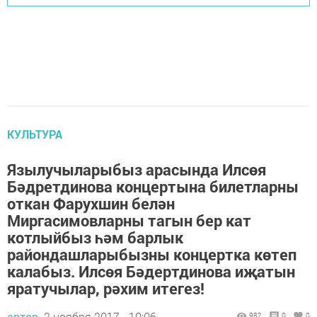
КУЛЬТУРА
Язылучыларыбыз арасында Илсөя
Бәдретдинова концертына билетларны
откан Фарухшин белән
Миргасимовларны тагын бер кат
котлыйбыз һәм барлык
райондашларыбызны концертка көтеп
калабыз. Илсөя Бәдертдинова иҗатын
яратучылар, рәхим итегез!
автор,
2 ноября 2017 - 10:06
982
0
0