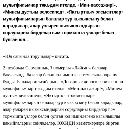
мультфильмнар тәкъдим ителде. «Мин-пассажир!»,
«Минем дустым велосипед», «Яктырткыч элементлар»
мультфильмнарын балалар зур кызыксыну белән
карадылар, алар үзләрен кызыксындырган
сорауларны бирделәр һәм тормышта үзләре белән
булган юл...
«Юл сагында торучылар» кисәтә.
2 ноябрьдә Сарманның 3 номерлы «Ләйсән» балалар
бакчасында балалар белән юл иминлеге темасына очрашу
булды. Балалар игътибарына «Дозорные дорог» сериясеннән
мультфильмнар тәкъдим ителде. «Мин-пассажир!», «Минем
дустым велосипед», «Яктырткыч элементлар»
мультфильмнарын балалар зур кызыксыну белән карадылар,
алар үзләрен кызыксындырган сорауларны бирделәр һәм
тормышта үзләре белән булган юл иминлегенә кагылышлы
вакыйгаларны сөйләделәр, ЮХИДИ хезмәткәрләре биргән