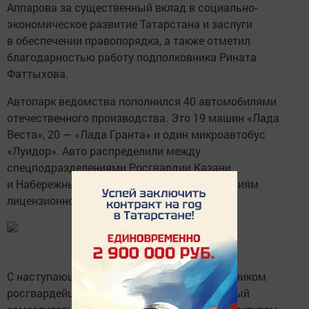
Аппарова за существенный вклад в социально-
экономическое развитие Татарстана и заслуги
в обеспечении правопорядка, а также отметил
благодарностью работу подполковника Рината
Фаттыхова.
Автопарк ведомства пополнился 40 автомобилями
отечественного производства. Это 19 машин «Лада
Веста», 20 — «Лада Гранта» и один микроавтобус
«Луидор». Авто распределили между
спецподразделениями Росгвардии Казани
и Набережных Челнов, а также подразделениям
лицензионно-разрешительной работы.
С наступающим профессиональным праздником
росгвардейцев Татарстана поздравил первый