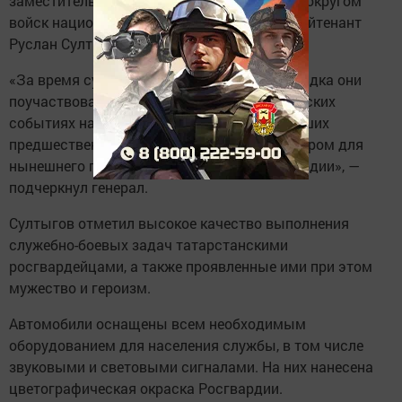
заместитель командующего Приволжским округом
войск национальной гвардии РФ генерал-лейтенант
Руслан Султыгов.
«За время существования войск правопорядка они
поучаствовали во всех значимых исторических
событиях нашего государства. Подвиги наших
предшественников стали моральным вектором для
нынешнего поколения сотрудников Росгвардии», —
подчеркнул генерал.
Султыгов отметил высокое качество выполнения
служебно-боевых задач татарстанскими
росгвардейцами, а также проявленные ими при этом
мужество и героизм.
Автомобили оснащены всем необходимым
оборудованием для населения службы, в том числе
звуковыми и световыми сигналами. На них нанесена
цветографическая окраска Росгвардии.