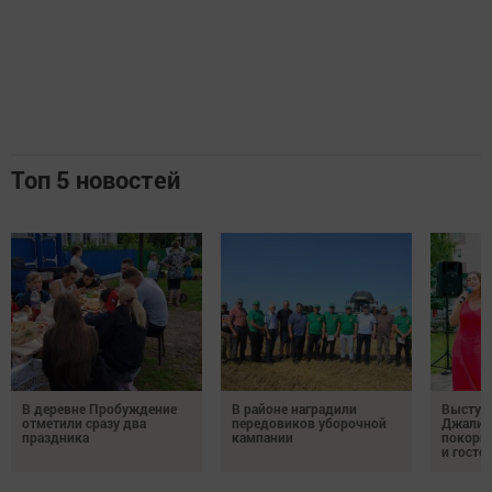
Топ 5 новостей
В деревне Пробуждение
В районе наградили
Выступ
отметили сразу два
передовиков уборочной
Джалил
праздника
кампании
покорил
и госте