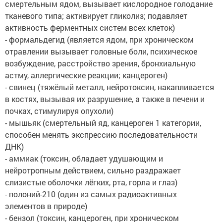
смертельным ядом, вызывает кислородное голодание
тканевого типа; активирует гликолиз; подавляет
активность ферментных систем всех клеток)
- формальдегид (является ядом, при хроническом
отравлении вызывает головные боли, психическое
возбуждение, расстройство зрения, бронхиальную
астму, аллергические реакции; канцероген)
- свинец (тяжёлый металл, нейротоксин, накапливается
в костях, вызывая их разрушение, а также в печени и
почках, стимулируя опухоли)
- мышьяк (смертельный яд, канцероген 1 категории,
способен менять экспрессию последовательности
ДНК)
- аммиак (токсин, обладает удушающим и
нейротропным действием, сильно раздражает
слизистые оболочки лёгких, рта, горла и глаз)
- полоний-210 (один из самых радиоактивных
элементов в природе)
- бензол (токсин, канцероген, при хроническом