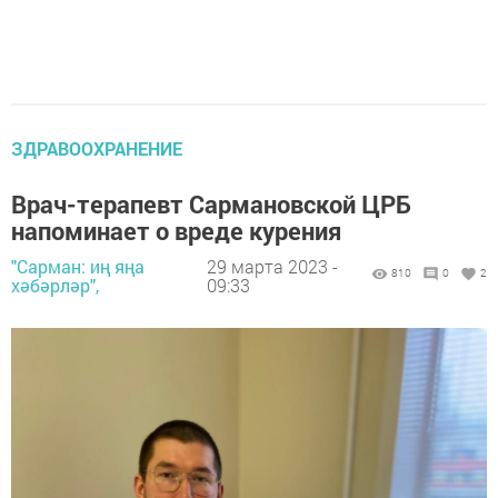
ЗДРАВООХРАНЕНИЕ
Врач-терапевт Сармановской ЦРБ
напоминает о вреде курения
"Сарман: иң яңа
29 марта 2023 -
810
0
2
хәбәрләр",
09:33