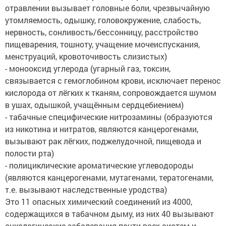
отравлении вызывает головные боли, чрезвычайную
утомляемость, одышку, головокружение, слабость,
нервность, сонливость/бессонницу, расстройство
пищеварения, тошноту, учащение мочеиспускания,
менструаций, кровоточивость слизистых)
- монооксид углерода (угарный газ, токсин,
связывается с гемоглобином крови, исключает перенос
кислорода от лёгких к тканям, сопровождается шумом
в ушах, одышкой, учащённым сердцебиением)
- табачные специфические нитрозамины (образуются
из никотина и нитратов, являются канцерогенами,
вызывают рак лёгких, поджелудочной, пищевода и
полости рта)
- полициклические ароматические углеводороды
(являются канцерогенами, мутагенами, тератогенами,
т.е. вызывают наследственные уродства)
Это 11 опасных химический соединений из 4000,
содержащихся в табачном дыму, из них 40 вызывают
онкологические заболевания почти всех систем и