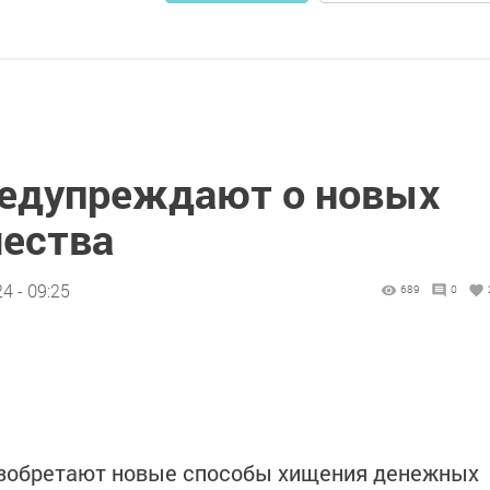
редупреждают о новых
ества
4 - 09:25
689
0
зобретают новые способы хищения денежных