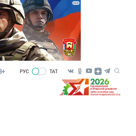
8+
РУС
ТАТ