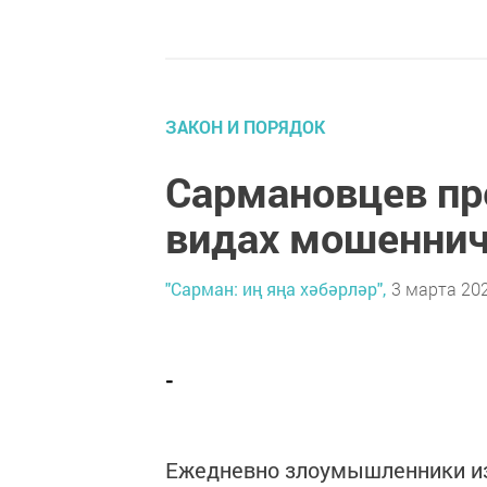
ЗАКОН И ПОРЯДОК
Сармановцев п
видах мошеннич
"Сарман: иң яңа хәбәрләр",
3 марта 202
-
Ежедневно злоумышленники и