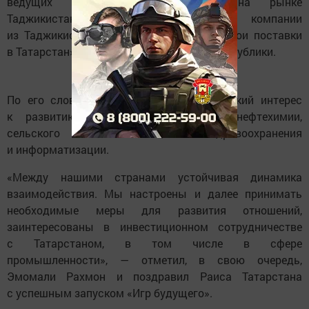
ведущих татарстанских компаний на рынке
Таджикистана. В свою очередь, и компании
из Таджикистана могли бы увеличить свои поставки
в Татарстан», — заметил руководитель республики.
По его словам, в РТ наблюдается высокий интерес
к развитию отношений в области нефтехимии,
сельского хозяйства, здравоохранения
и информатизации.
«Между нашими странами устойчивая динамика
взаимодействия. Мы настроены и далее принимать
необходимые меры для развития отношений,
заинтересованы в инвестиционном сотрудничестве
с Татарстаном, в том числе в сфере
промышленности», — отметил, в свою очередь,
Эмомали Рахмон и поздравил Раиса Татарстана
с успешным запуском «Игр будущего».