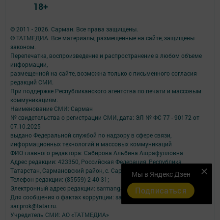
18+
© 2011 - 2026. Сарман. Все права защищены.
© ТАТМЕДИА. Все материалы, размещенные на сайте, защищены
законом.
Перепечатка, воспроизведение и распространение в любом объеме
информации,
размещенной на сайте, возможна только с письменного согласия
редакций СМИ.
При поддержке Республиканского агентства по печати и массовым
коммуникациям.
Наименование СМИ: Сарман
№ свидетельства о регистрации СМИ, дата: ЭЛ № ФС 77 - 90172 от
07.10.2025
выдано Федеральной службой по надзору в сфере связи,
информационных технологий и массовых коммуникаций
ФИО главного редактора: Сабирова Альбина Ашрафулловна
Адрес редакции: 423350, Российская Федерация, Республика
Татарстан, Сармановский район, с. Сарманово, ул. Ленина, д. 17
Мы в Яндекс Дзен
Телефон редакции: (85559) 2-40-31;
Электронный адрес редакции: sarmangazetam11@mail.ru
Подписаться
Для сообщения о фактах коррупции: sarmangazetam11@mail.ru ;
sar.prok@tatar.ru.
Учредитель СМИ: АО «ТАТМЕДИА»