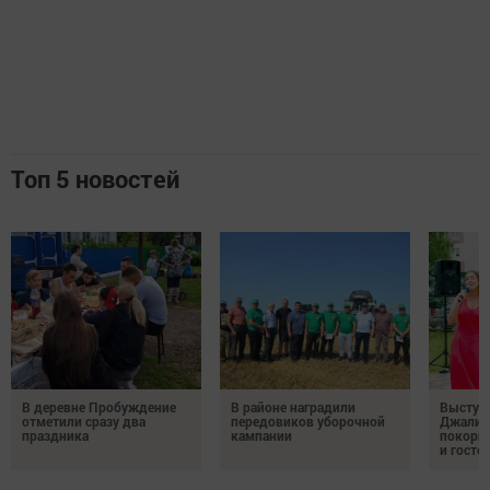
Топ 5 новостей
В деревне Пробуждение
В районе наградили
Выступ
отметили сразу два
передовиков уборочной
Джалил
праздника
кампании
покорил
и госте