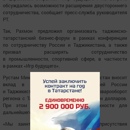
обсуждались возможности расширения двустороннего
сотрудничества, сообщает пресс-служба руководителя
РТ.
Так, Рахмон предложил организовать таджикско-
татарстанский бизнес-форум в рамках конференции
по сотрудничеству России и Таджикистана, а также
призвал расширять сотрудничество
в промышленности, спортивной сфере, в частности
в рамках «Игр будущего».
Рустам Минниханов подчеркнул, что Татарстан вносит
вклад в укрепление дружеских связей России
и Таджикистана. Только за прошлый год товарооборот
региона с Таджикистаном составил 30 млн долларов.
При этом у сторон есть все возможности для
дальнейшего роста этого показателя.
«Мы заинтересованы в расширении присутствия