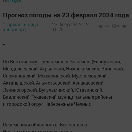
ПОГОДА
Прогноз погоды на 23 февраля 2024 года
"Сарман: иң яңа
22 февраля 2024 -
295
0
1
хәбәрләр",
16:23
-
По Восточному Предкамью и Закамью (Елабужский,
Менделеевский, Агрызский, Нижнекамский, Заинский,
Сармановский, Мензелинский, Муслюмовский,
Актанышский, Альметьевский, Азнакаевский,
Лениногорский, Бугульминский, Ютазинский,
Бавлинский, Тукаевский муниципальные районы
и городской округ Набережные Челны):
Переменная облачность. Без осадков.
Ночью и утром местами туман.