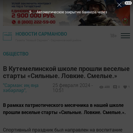
4
Автоматическое закрытие баннера через
НОВОСТИ САРМАНОВО
18+
Газета "Новый Сарман" - Сармановский район
ОБЩЕСТВО
В Кутемелинской школе прошли веселые
старты «Сильные. Ловкие. Смелые.»
"Сарман: иң яңа
25 февраля 2024 -
488
0
1
хәбәрләр",
10:51
В рамках патриотического месячника в нашей школе
прошли веселые старты «Сильные. Ловкие. Смелые.».
Спортивный праздник был направлен на воспитание