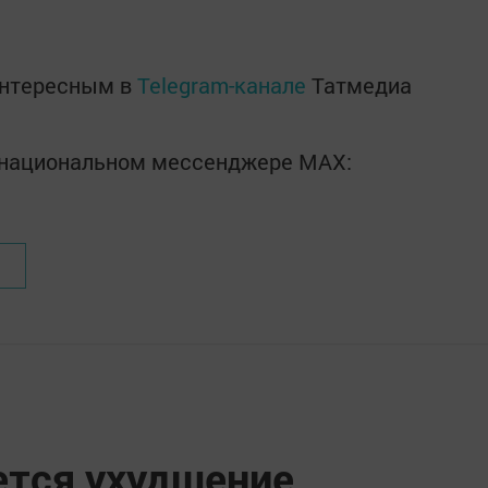
интересным в
Telegram-канале
Татмедиа
в национальном мессенджере MАХ:
ется ухудшение