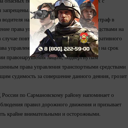
на опасных поворотах и на других участках с
ы запрещены.
 водителя налагается административный штраф в
ение права управления транспортными средствами на
в случае повторного совершения административного
ава управления транспортными средствами на срок
ении правонарушения лицом, подвергнутым
шенным права управления транспортными средствами
ющим судимость за совершение данного деяния, грозит
 России по Сармановскому району напоминает о
облюдения правил дорожного движения и призывает
ыть крайне внимательными и осторожными.