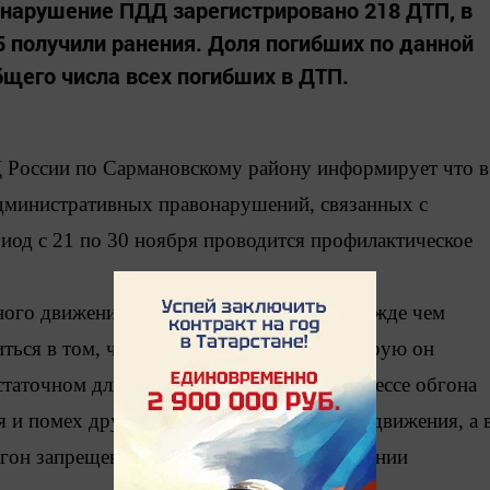
 нарушение ПДД зарегистрировано 218 ДТП, в
5 получили ранения. Доля погибших по данной
бщего числа всех погибших в ДТП.
 России по Сармановскому району информирует что в
административных правонарушений, связанных с
риод с 21 по 30 ноября проводится профилактическое
ного движения Российской Федерации прежде чем
иться в том, что полоса движения, на которую он
статочном для обгона расстоянии и в процессе обгона
ия
и помех другим участникам дорожного движения, а 
бгон запрещен», при наличии сплошной линии