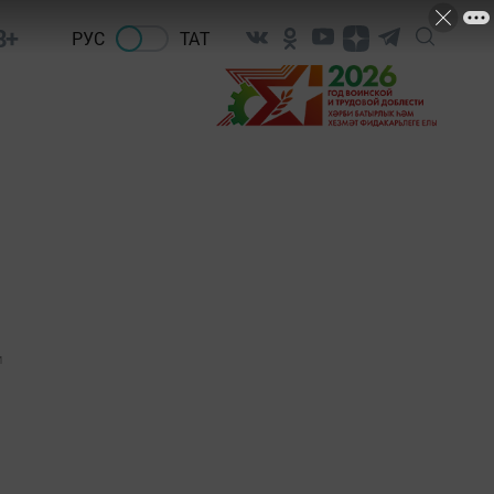
8+
РУС
ТАТ
1