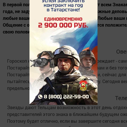
В первой половине дня звезды соблаговолят всем Знакам
года, не задумываясь можете назначать важные деловые
любые ваши активные шаги обретут успех. Любые ваши 
Общение с окружающими тоже складывается положительн
свою половинку.
Ове
Гороскоп на 14 декабря 2020 года предупреждает - са
Постарайтесь не браться за новые дела, вам и без то
Постарайтесь избегать общения с людьми, сейчас для 
пытайтесь браться за несколько дел сразу. Сегодня ве
предельно осторожны.
Тел
Звезды дают Тельцам возможность в этот день отдохн
представителей этого знака в ближайшем будущем ожи
Поэтому будет отлично, если вы завершите сегодня в