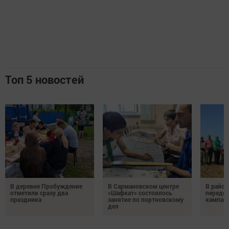
Топ 5 новостей
В деревне Пробуждение
В Сармановском центре
В район
отметили сразу два
«Шафкат» состоялось
передо
праздника
занятие по портновскому
кампан
дел