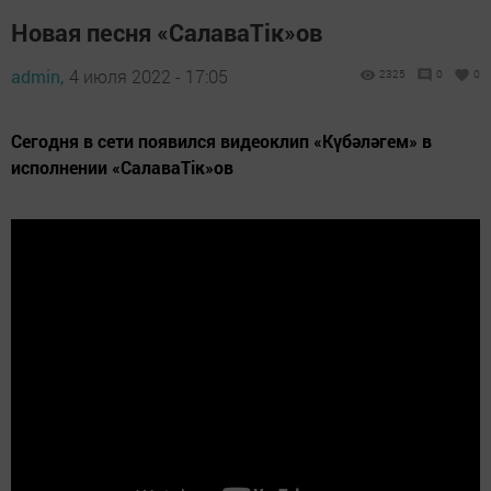
Новая песня «СалаваТік»ов
admin,
4 июля 2022 - 17:05
2325
0
0
Сегодня в сети появился видеоклип «Күбәләгем» в
исполнении «СалаваТік»ов