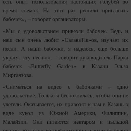
есть опыт использования настоящих голубей во
время съемок.
На этот раз решили пригласить
бабочек
»
, – говорят организаторы.
«
Мы с удовольствием привезли бабочек. Ведь и
наш сын очень любит
«
СалаваТік
»
ов, изучает их
песни. А наши бабочки, я надеюсь, еще больше
украсят эту песню
»
,
–
говорит руководитель Парка
бабочек
«
Butterfly Garden
»
в Казани Эльза
Миргаязова.
«
Сниматься
на видео с бабочками – одно
удовольствие. Только я беспокоилась, чтобы они не
улетели. Оказывается, их привозят к нам в Казань в
виде кукол из Южной Америки, Филиппин,
Малайзии. Они питаются нектаром и пыльцой
цветов. Вот сколько информации я узнала во
время