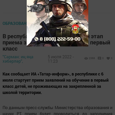
ОБРАЗОВАНИЕ
В республике начинается второй этап
приема заявлений на обучение в первый
класс
"Сарман: иң яңа
5 июля 2022 -
2366
0
0
хәбәрләр",
11:23
Как сообщает ИА «Татар-информ», в республике с 6
июля стартует прием заявлений на обучение в первый
класс детей, не проживающих на закрепленной за
школой территории.
По данным пресс-службы Министерства образования и
науки РТ, прием будет проводиться до заполнения