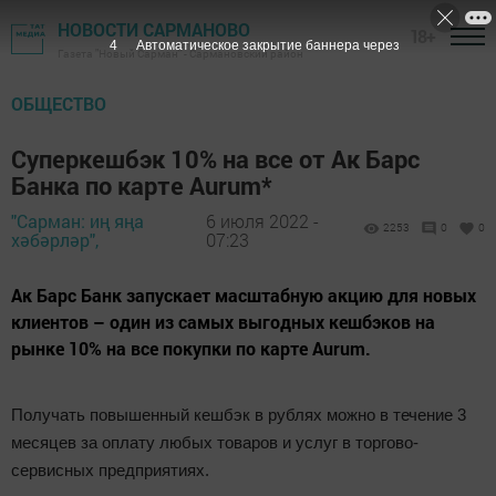
НОВОСТИ САРМАНОВО
18+
3
Автоматическое закрытие баннера через
Газета "Новый Сарман" - Сармановский район
ОБЩЕСТВО
Суперкешбэк 10% на все от Ак Барс
Банка по карте Aurum*
"Сарман: иң яңа
6 июля 2022 -
2253
0
0
хәбәрләр",
07:23
Ак Барс Банк запускает масштабную акцию для новых
клиентов – один из самых выгодных кешбэков на
рынке 10% на все покупки по карте Aurum.
Получать повышенный кешбэк в рублях можно в течение 3
месяцев за оплату любых товаров и услуг в торгово-
сервисных предприятиях.