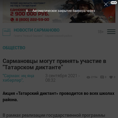
5
Автоматическое закрытие баннера через
НОВОСТИ САРМАНОВО
18+
Газета "Новый Сарман" - Сармановский район
ОБЩЕСТВО
Сармановцы могут принять участие в
"Татарском диктанте"
"Сарман: иң яңа
3 сентября 2021 -
2154
0
0
хәбәрләр",
08:32
Акция «Татарский диктант» проводится во всех школах
района.
В рамках реализации государственной программы