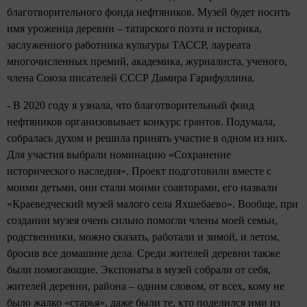
благотворительного фонда нефтяников. Музей будет носить
имя уроженца деревни – татарского поэта и историка,
заслуженного работника культуры ТАССР, лауреата
многочисленных премий, академика, журналиста, ученого,
члена Союза писателей СССР Дамира Гарифуллина.
- В 2020 году я узнала, что благотворительный фонд
нефтяников организовывает конкурс грантов. Подумала,
собралась духом и решила принять участие в одном из них.
Для участия выбрали номинацию «Сохранение
исторического наследия». Проект подготовили вместе с
моими детьми, они стали моими соавторами, его назвали
«Краеведческий музей малого села Яхшебаево». Вообще, при
создании музея очень сильно помогли члены моей семьи,
родственники, можно сказать, работали и зимой, и летом,
бросив все домашние дела. Среди жителей деревни также
были помогающие. Экспонаты в музей собрали от себя,
жителей деревни, района – одним словом, от всех, кому не
было жалко «старья», даже были те, кто поделился ими из