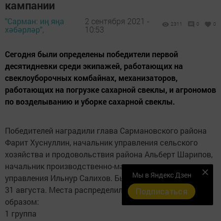
кампании
"Сарман: иң яңа
2 сентября 2021 -
2311
0
0
хәбәрләр",
10:53
Сегодня были определены победители первой
десятидневки среди экипажей, работающих на
свеклоуборочных комбайнах, механизаторов,
работающих на погрузке сахарной свеклы, и агрономов
по возделыванию и уборке сахарной свеклы.
Победителей наградили глава Сармановского района
Фарит Хуснуллин, начальник управления сельского
хозяйства и продовольствия района Альберт Шарипов,
начальник производственно-маркетингового отдела
Мы в Яндекс Дзен
управления Ильнур Салихов. Был взят период с 22 по
31 августа. Места распределились следующим
Подписаться
образом:
1 группа