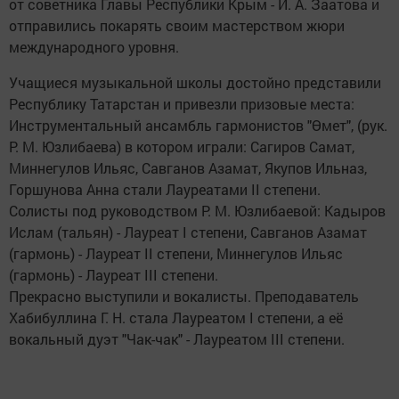
от советника Главы Республики Крым - И. А. Заатова и
отправились покарять своим мастерством жюри
международного уровня.
Учащиеся музыкальной школы достойно представили
Республику Татарстан и привезли призовые места:
Инструментальный ансамбль гармонистов "Өмет", (рук.
Р. М. Юзлибаева) в котором играли: Сагиров Самат,
Миннегулов Ильяс, Савганов Азамат, Якупов Ильназ,
Горшунова Анна стали Лауреатами II степени.
Солисты под руководством Р. М. Юзлибаевой: Кадыров
Ислам (тальян) - Лауреат I степени, Савганов Азамат
(гармонь) - Лауреат II степени, Миннегулов Ильяс
(гармонь) - Лауреат III степени.
Прекрасно выступили и вокалисты. Преподаватель
Хабибуллина Г. Н. стала Лауреатом I cтепени, а её
вокальный дуэт "Чак-чак" - Лауреатом III степени.