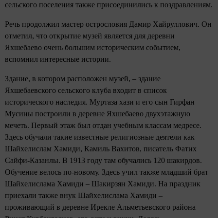
сельского поселения также присоединились к поздравлениям.
Речь продолжил мастер острословия Дамир Хайруллович. Он
отметил, что открытие музей является для деревни
Яхшебаево очень большим историческим событием,
вспомнил интересные истории.
Здание, в котором расположен музей, – здание
Яхшебаевского сельского клуба входит в список
исторического наследия. Муртаза хази и его сын Гирфан
Мусины построили в деревне Яхшебаево двухэтажную
мечеть. Первый этаж был отдан учебным классам медресе.
Здесь обучали такие известные религиозные деятели как
Шайхелислам Хамиди, Камиль Вахитов, писатель Фатих
Сайфи-Казанлы. В 1913 году там обучались 120 шакирдов.
Обучение велось по-новому. Здесь учил также младший брат
Шайхелислама Хамиди – Шакирзян Хамиди. На праздник
приехали также внук Шайхелислама Хамиди –
проживающий в деревне Ирекле Альметьевского района