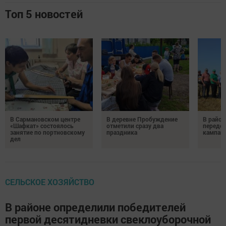
Топ 5 новостей
В Сармановском центре
В деревне Пробуждение
В район
«Шафкат» состоялось
отметили сразу два
передо
занятие по портновскому
праздника
кампан
дел
СЕЛЬСКОЕ ХОЗЯЙСТВО
В районе определили победителей
первой десятидневки свеклоуборочной