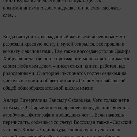
Ринат Курбангалиев, его дети и внуки. Делясь
воспоминаниями о своем дедушке, он не смог сдержать
слез…
Когда наступил долгожданный жителями деревни момент –
разрезали красную ленту и музей открылся, все прошли в
комнату с экспонатами. Там также воссоздан уголок Дамира
Хайрулловича, где он на протяжении многих лет занимался
своим любимым делом – писал стихи, книги, работал над
родословными. С историей экспонатов гостей ознакомила
учитель истории и обществознания Старомензелябашской
общей общеобразовательной школы имени
Адлера Тимергалина Тансылу Сахабиева. Чего только нет в
этом музее! Старые монеты, древнее оборудование, военная
атрибутика, фотографии прошедших лет… Если начнешь
перечислять, собьешься со счету! Воссоздан также «Сельский
уголок». Когда заходишь туда, словно чувствуешь запах
старой деревянной избы, изготовленных в печи блинов.