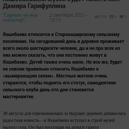
Дамира Гарифуллина
"Сарман: иң яңа
2 сентября 2021 -
2709
0
0
хәбәрләр",
13:15
Яхшебаево относится к Старокаширскому сельскому
поселению. На сегодняшний день в деревне проживает
всего около шестидесяти человек, да и не про всех из
них можно сказать, что они постоянно живут в
Яхшебаево. Детей также очень мало. Но все же, будет
не совсем правильно относить Яхшебаево к
«вымирающим селам». Местные жители очень
стараются, чтобы поднять его статус, самодеятели
сельского клуба день ото дня становятся
мастеровитее.
30 августа для переживающих за будущее деревни добавилась
радостная новость – в Яхшебаево вступил в строй музей
малого села. Он был воссоздан на деньги гранта