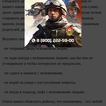
Объясните детям, что никто не может прийти в дом от
вашего имени с просьбой отдать какую-то вещь или сумму
денег, приютить на ночлег и т.д. Что ни в коем случае нельзя
открывать дверь лицам, представившимся почтальоном,
врачом, полицейским, сантехником, электриком, знакомым
родителей, даже если они станут уговаривать.
Внушите своим детям пять «не»:
· не открывай дверь незнакомым людям,
· не ходи никуда с незнакомыми людьми, как бы они не
уговаривали и чтобы интересное не предлагали,
· не садись в машину с незнакомыми,
· не играй на улице с наступлением темноты,
· не входи в подъезд, лифт с незнакомыми людьми.
Очень важно объяснить ребенку, что незнакомец – это любой