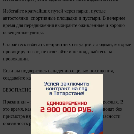
Избегайте кратчайших путей через парки, пустые
автостоянки, спортивные площадки и пустыри. В вечернее
время для передвижения выбирайте оживленные и хорошо
освещенные улицы.
Старайтесь избегать неприятных ситуаций с людьми, которые
провоцируют вас, не отвечайте и не поддавайтесь на
провокации.
Если вы подверглись нападению с целью похищения,
создавайте как можно больше шума.
БЕЗОПАСНОСТЬ ДЕТЕЙ
Праздники – замечательное время для детей и взрослых. В
это время, как правило, дети много времени проводят без
присмотра взрослых. Предупреждать детей об опасности —
обязанность родителей.