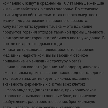
компанию», живут в среднем на 10 лет меньше женщин
и меньше заботятся о своём здоровье. По стечению
этих и других обстоятельств так высока смертность
мужчин до достижения пенсионного возраста.
Хочу напомнить: курение табака — это вдыхание
продуктов горения отходов табачной промышленности,
в сигаретах нет хорошего табачного листа уже давно. В
состав сигаретного дыма входят:
— никотин (алкалоид, являющийся с точки зрения
медицины наркотиком, вызывающим стойкое
привыкание и меняющий структуру мозга)
— синильная кислота (цианистый водород, является
смертельным ядом, вызывает кислородное голодание
тканевого типа; активирует гликолиз; подавляет
активность ферментных систем всех клеток)
— формальдегид (является ядом, при хроническом
отравлении вызывает головные боли, психическое
возбуждение, расстройство зрения, бронхиальную
астму, аллергические реакции; канцероген)