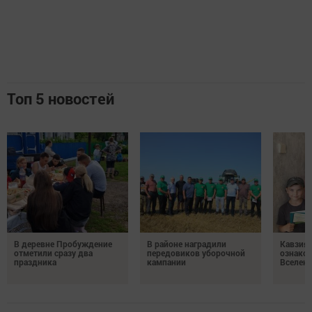
Топ 5 новостей
В деревне Пробуждение
В районе наградили
Кавзияк
отметили сразу два
передовиков уборочной
ознаком
праздника
кампании
Вселен