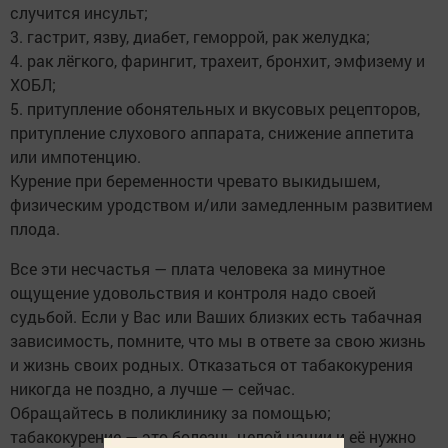
случится инсульт;
3. гастрит, язву, диабет, геморрой, рак желудка;
4. рак лёгкого, фарингит, трахеит, бронхит, эмфизему и
ХОБЛ;
5. притупление обонятельных и вкусовых рецепторов,
притупление слухового аппарата, снижение аппетита
или импотенцию.
Курение при беременности чревато выкидышем,
физическим уродством и/или замедленным развитием
плода.
Все эти несчастья — плата человека за минутное
ощущение удовольствия и контроля надо своей
судьбой. Если у Вас или Ваших близких есть табачная
зависимость, помните, что мы в ответе за свою жизнь
и жизнь своих родных. Отказаться от табакокурения
никогда не поздно, а лучше — сейчас.
Обращайтесь в поликлинику за помощью;
табакокурение — это болезнь целой нации и её нужно