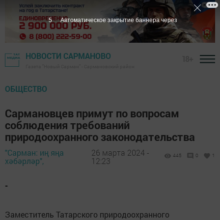
4
Автоматическое закрытие баннера через
НОВОСТИ САРМАНОВО
18+
Газета "Новый Сарман" - Сармановский район
ОБЩЕСТВО
Сармановцев примут по вопросам
соблюдения требований
природоохранного законодательства
"Сарман: иң яңа
26 марта 2024 -
445
0
1
хәбәрләр",
12:23
-
Заместитель Татарского природоохранного