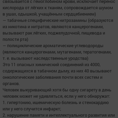
связывается с гемоглобином крови, исключает перенос
кислорода от лёгких к тканям, сопровождается шумом
в ушах, одышкой, учащённым сердцебиением)
— табачные специфические нитрозамины (образуются
из никотина и нитратов, являются канцерогенами,
вызывают рак лёгких, поджелудочной, пищевода и
полости рта)
— полициклические ароматические углеводороды
(являются канцерогенами, мутагенами, тератогенами,
т. е. вызывают наследственные уродства)
Это 11 опасных химический соединений из 4000,
содержащихся в табачном дыму, из них 40 вызывают
онкологические заболевания почти всех систем и
органов.
Человек выкуривающий хотя бы одну сигарету в день
человек может не удивляться, если у него обнаружат:
1. гипертонию, ишемическую болезнь и стенокардию
или у него случится инфаркт;
2. нарушение памяти и интеллектуального развития или