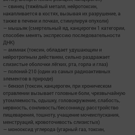
— свинец (тяжёлый металл, нейротоксин,
накапливается в костях, вызывая их разрушение, а
также в печени и почках, стимулируя опухоли)
— мышьяк (смертельный яд, канцероген 1 категории,
способен менять экспрессию последовательности
ДНК)
— аммиак (токсин, обладает удушающим и
нейротропным действием, сильно раздражает
слизистые оболочки лёгких, рта, горла и глаз)
— полоний-210 (один из самых радиоактивных
элементов в природе)
— бензол (токсин, канцероген, при хроническом
отравлении вызывает головные боли, чрезвычайную
утомляемость, одышку, головокружение, слабость,
нервность, сонливость/бессонницу, расстройство
пищеварения, тошноту, учащение мочеиспускания,
менструаций, кровоточивость слизистых)
— монооксид углерода (угарный газ, токсин,