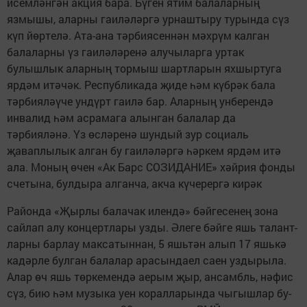
исемләнгән акция бара. Бүген ятим балаларның
язмышы, аларны гаиләләргә урнаштыру турында сүз
күп йөртелә. Ата-ана тәрбиясеннән мәхрүм калган
балаларны үз гаиләләренә алучыларга уртак
булышлык аларның тормыш шартларын яхшыртуга
ярдәм итәчәк. Республикада җиде һәм күбрәк бала
тәрбияләүче ундүрт гаилә бар. Аларның унберендә
инвалид һәм асрамага алынган балалар да
тәрбияләнә. Үз өсләренә шундый зур социаль
җаваплылык алган бу гаиләләргә һәркем ярдәм итә
ала. Моның өчен «Ак Барс СОЗИДАНИЕ» хәйрия фонды
счетына, булдыра алганча, акча күчерергә кирәк
Ра­йон­да «Җыр­лы ба­ла­чак илен­дә» бәй­ге­се­нең зо­на
сай­лап алу кон­церт­ла­ры узды. Әле­ге бәй­ге яшь та­лант­
лар­ны бар­лау мак­са­тын­нан, 5 яшь­тән алып 17 яшь­кә
ка­дәр­ле бул­ган ба­ла­лар ара­сын­даел саен уз­ды­ры­ла.
Алар өч яшь төр­ке­мен­дә ае­рым җыр, ан­самбль, нә­фис
сүз, бию һәм му­зы­ка уен ко­рал­ла­рын­да чы­гыш­лар бу­