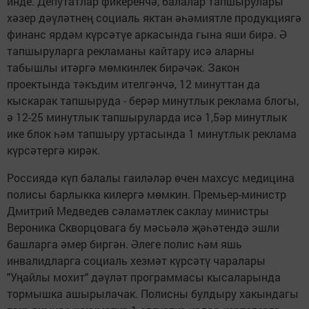
инде. Депутатлар фикеренчә, балалар тапшырулары
хәзер дәүләтнең социаль яктан әһә­миятле продукциягә
финанс ярдәм күр­сәтүе аркасында гына яши бирә. Ә
тапшыруларга рекламаны кайтару исә аларны
табышлы итәргә мөмкинлек бирәчәк. Закон
проектында тәкъдим ителгәнчә, 12 ми­нуттан да
кыскарак тапшыруда - берәр минутлык реклама блогы,
ә 12-25 минутлык тапшыруларда исә 1,5әр минутлык
ике блок һәм тапшыру уртасында 1 минутлык реклама
күрсәтергә кирәк.
Россиядә күп балалы гаиләләр өчен махсус медицина
полисы барлыкка килергә мөмкин. Премьер-министр
Дмитрий Медведев сәламәтлек саклау минис­тры
Вероника Скворцовага бу мәсьәлә җәһәтендә эшли
башларга әмер биргән. Әлеге полис һәм яшь
инвалидларга социаль хезмәт күрсәтү чаралары
"Уңайлы мохит" дәүләт программасы кысаларында
тормышка ашырылачак. Полисны булдыру хакындагы