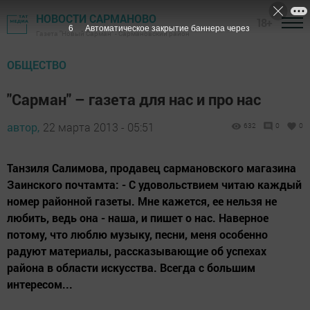
НОВОСТИ САРМАНОВО
18+
5
Автоматическое закрытие баннера через
Газета "Новый Сарман" - Сармановский район
ОБЩЕСТВО
"Сарман" – газета для нас и про нас
автор,
22 марта 2013 - 05:51
632
0
0
Танзиля Салимова, продавец сармановского магазина
Заинского почтамта: - С удовольствием читаю каждый
номер районной газеты. Мне кажется, ее нельзя не
любить, ведь она - наша, и пишет о нас. Наверное
потому, что люблю музыку, песни, меня особенно
радуют материалы, рассказывающие об успехах
района в области искусства. Всегда с большим
интересом...