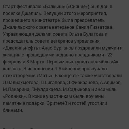
Старт фестивалю «Балкыш» («Сияние») был дан в
поселке Джалиль. Ведущей этого мероприятия,
прошедшего в кинотеатре, была председатель
Джалильского совета ветеранов Сания Гиззатова.
Управляющая делами совета Эльза Булатова и
председатель совета ветеранов управления
«Джалильнефть» Анас Бурганов поздравили мужчин и
женщин с прошедшими недавно праздниками - 23
февраля и 8 Марта. Первым выступил ансамбль «Ак
калфак». В исполнении Л.Амировой прозвучало
стихотворение «Мать». В концерте также участвовали
Л.Валиахметова, Г.Шигапова, З.Фиризанова, А.Алимов,
М.Панарина, Г.Мулдакаева, М.Садыкова и ансамбль
«Родники». В конце участникам были вручены
памятные подарки. Зрителей и гостей угостили
блинами.