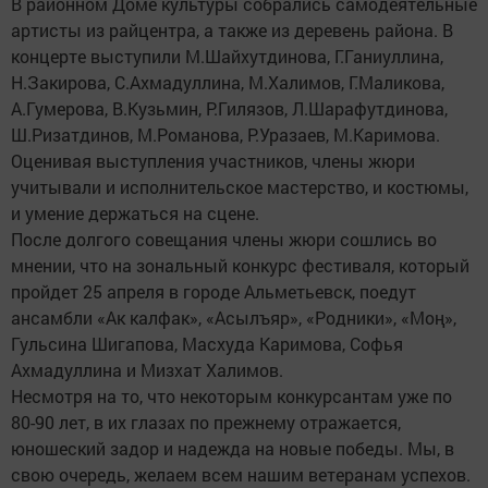
В районном Доме культуры собрались самодеятельные
артисты из райцентра, а также из деревень района. В
концерте выступили М.Шайхутдинова, Г.Ганиуллина,
Н.Закирова, С.Ахмадуллина, М.Халимов, Г.Маликова,
А.Гумерова, В.Кузьмин, Р.Гилязов, Л.Шарафутдинова,
Ш.Ризатдинов, М.Романова, Р.Уразаев, М.Каримова.
Оценивая выступления участников, члены жюри
учитывали и исполнительское мастерство, и костюмы,
и умение держаться на сцене.
После долгого совещания члены жюри сошлись во
мнении, что на зональный конкурс фестиваля, который
пройдет 25 апреля в городе Альметьевск, поедут
ансамбли «Ак калфак», «Асылъяр», «Родники», «Моң»,
Гульсина Шигапова, Масхуда Каримова, Софья
Ахмадуллина и Мизхат Халимов.
Несмотря на то, что некоторым конкурсантам уже по
80-90 лет, в их глазах по прежнему отражается,
юношеский задор и надежда на новые победы. Мы, в
свою очередь, желаем всем нашим ветеранам успехов.