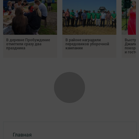
В деревне Пробуждение
В районе наградили
Выступ
отметили сразу два
передовиков уборочной
Джалил
праздника
кампании
покорил
и госте
Главная