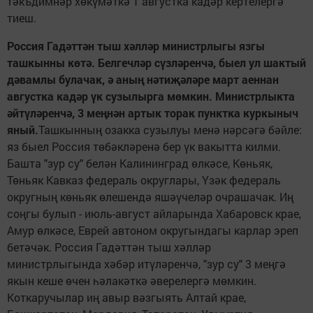
тәкъдимнәр хөкүмәткә 1 ав­густка кадәр кертелергә
тиеш.
Россия Гадәттән тыш хәлләр министрлыгы язгы
ташкынны көтә. Белгечләр сүзлә­ренчә, быел ул шактый
дәвамлы булачак, ә аның нәтиҗәләре март аеннан
августка кадәр үк сузылырга мөмкин. Министрлыкта
әйтү­ләренчә, 3 меңнән артык торак пункт­ка куркыныч
яный.
Ташкынның озакка сузылуы менә нәрсәгә бәйле:
яз быел Россия төбәкләренә бер үк вакытта килми.
Башта "зур су" белән Калининград өлкәсе, Көньяк,
Төньяк Кавказ федераль округлары, Үзәк федераль
округның көньяк өлешен­дә яшәүчеләр очрашачак. Иң
соңгы булып - июль-август айларында Хабаровск крае,
Амур өлкәсе, Еврей автоном округындагы карлар эреп
бетәчәк. Россия Гадәттән тыш хәл­ләр
министрлыгында хәбәр итүләренчә, "зур су" 3 меңгә
якын кеше өчен һәлакәткә әве­релергә мөмкин.
Коткаручылар иң авыр вәзгыять Алтай крае,