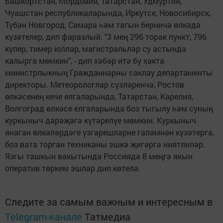
Башкортстан, Мордовия, Татарстан, Удмуртия,
Чуашстан республикаларында, Иркутск, Новосибирск,
Түбән Новгород, Самара һәм тагын берничә өлкәдә
күзәтелер, дип фаразлый. "3 мең 296 торак пункт, 796
күпер, тимер юллар, ма­гистральләр су астында
калырга мөмкин", - дип хәбәр итә бу хакта
министрлыкның Гражданнарны саклау департаменты
директоры. Метеорологлар сүзләрен­чә, Ростов
өлкәсенең кече елгаларында, Татарстан, Карелия,
Волгоград өлкәсе елгаларында боз тыгылу һәм суның
куркыныч дәрәҗәгә күтәрелүе мөмкин. Куркыныч
янаган өлкәләрдәге үзгә­решләрне галәмнән күзә­тергә,
боз вата торган техниканы эшкә җигәргә ниятлиләр.
Язгы ташкын вакытында Рос­сиядә 8 меңгә якын
оператив төркем эшләр дип көтелә.
Следите за самым важным и интересным в
Telegram-канале
Татмедиа