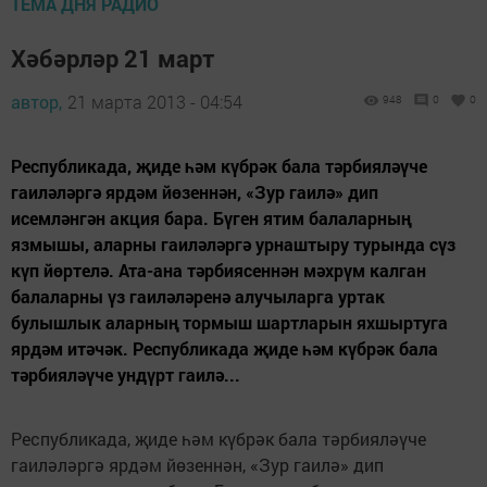
ТЕМА ДНЯ РАДИО
Хәбәрләр 21 март
автор,
21 марта 2013 - 04:54
948
0
0
Республикада, җиде һәм күбрәк бала тәрбияләүче
гаиләләргә ярдәм йөзеннән, «Зур гаилә» дип
исемләнгән акция бара. Бүген ятим балаларның
язмышы, аларны гаиләләргә урнаштыру турында сүз
күп йөртелә. Ата-ана тәрбиясеннән мәхрүм калган
балаларны үз гаиләләренә алучыларга уртак
булышлык аларның тормыш шартларын яхшыртуга
ярдәм итәчәк. Республикада җиде һәм күбрәк бала
тәрбияләүче ундүрт гаилә...
Республикада, җиде һәм күбрәк бала тәрбияләүче
гаиләләргә ярдәм йөзеннән, «Зур гаилә» дип