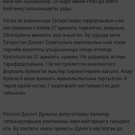
ен­ча көч сы­на­ша­лар. 20 март көнне РМЙ да әлеге
бәйгенең гала-концерты узды.
Узган ел дәвамында Татарстанда террорчылык һәм
экстремизмга бәйле 27 җинаять теркәлгән, аларның
20се буенча җинаять эше ачылган. Бу турыда кичә
Татарстан Дәүләт Советының законлылык һәм хокук
тәртибе комитеты утырышында хәбәр иттеләр.
Кузгатылган 27 җинаять эшенең 14е радикаль ислам
тарафдарларына, 13е экстремистик юнәлештәге
формаль булмаган яшьләр хәрәкәтләренә кагыла. Алар
буенча 8 кеше җинаять җавап­лылыгына тартылган. 8
төрле әдәби китап, 7 аудиофайл экстремистик дип
табылган.
Россия Дәү­ләт Думасы депутатлары балалар
тапшыруларына рекламаны кире кайтарырга тәкъ­дим
итә. Бу хактагы закон проекты Думага кер­тел­гән дә