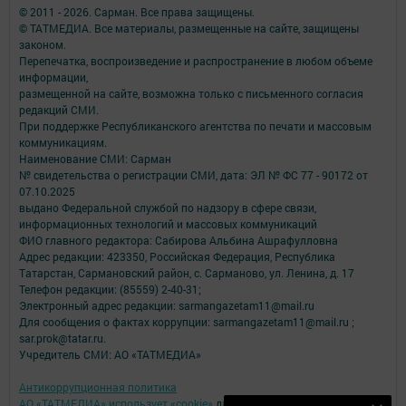
© 2011 - 2026. Сарман. Все права защищены.
© ТАТМЕДИА. Все материалы, размещенные на сайте, защищены
законом.
Перепечатка, воспроизведение и распространение в любом объеме
информации,
размещенной на сайте, возможна только с письменного согласия
редакций СМИ.
При поддержке Республиканского агентства по печати и массовым
коммуникациям.
Наименование СМИ: Сарман
№ свидетельства о регистрации СМИ, дата: ЭЛ № ФС 77 - 90172 от
07.10.2025
выдано Федеральной службой по надзору в сфере связи,
информационных технологий и массовых коммуникаций
ФИО главного редактора: Сабирова Альбина Ашрафулловна
Адрес редакции: 423350, Российская Федерация, Республика
Татарстан, Сармановский район, с. Сарманово, ул. Ленина, д. 17
Телефон редакции: (85559) 2-40-31;
Электронный адрес редакции: sarmangazetam11@mail.ru
Для сообщения о фактах коррупции: sarmangazetam11@mail.ru ;
sar.prok@tatar.ru.
Учредитель СМИ: АО «ТАТМЕДИА»
Антикоррупционная политика
АО «ТАТМЕДИА» использует «cookie»
для персонализации сервисов и