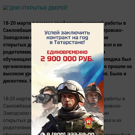
18-20 марта в рамках профориентационной работы в
Сакловбашевском, Большенуркеевском, Петровско-
Заводском сельских поселениях прошли "Дни
открытых дверей" - встречи с учащимися школ и их
родителями, с жителями поселений. Силами
обучающихся Сармановского аграрного колледжа был
организован большой концерт. Мероприятия прошли на
высоком уровне как праздник для населения. Была и
дискотека. На встречах...
18-20 марта в рамках профориентационной работы в
Сакловбашевском, Большенуркеевском, Петровско-
Заводском сельских поселениях прошли "Дни
открытых дверей" - встречи с учащимися школ и их
родителями, с жителями поселений. Силами
обучающихся Сармановского аграрного колледжа был