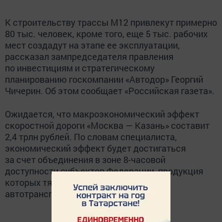
К строительству трассы М12 привлекут примерно
80 тыс. человек, кроме того, еще 5 тыс. рабочих
мест создадут на этапе ее эксплуатации,
рассказал зампредседателя правления
по инвестициям и стратегическому
планированию госкомпании «Автодор» Георгий
Чичерин. Об этом сообщает «Российская газета».
Ожидается, что макроэкономический эффект
скоростной дороги «Москва — Казань» составит
2,4 трлн рублей. По словам специалиста,
экономический эффект будет достигаться
за счет объединения в зоне 8-часовой
доступности субъектов Федерации, продукция
которых тяготеет к перевозкам
автотранспортом.