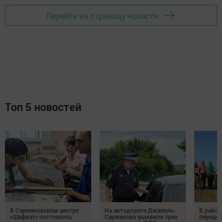
Перейти на страницу новости
Топ 5 новостей
В Сармановском центре
На автодороге Джалиль-
В район
«Шафкат» состоялось
Сарманово выявили трех
передо