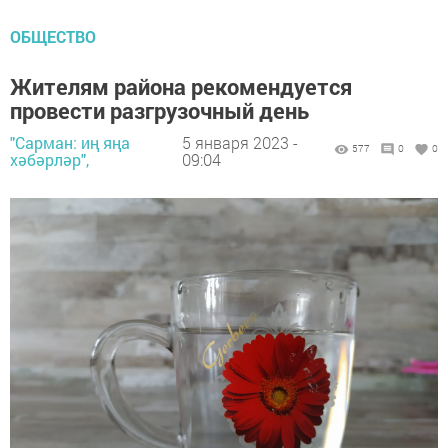
ОБЩЕСТВО
Жителям района рекомендуется
провести разгрузочный день
"Сарман: иң яңа
5 января 2023 -
577
0
0
хәбәрләр",
09:04