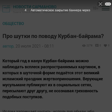
НОВОСТИ САРМАНОВО
18+
3
Автоматическое закрытие баннера через
Газета "Новый Сарман" - Сармановский район
ОБЩЕСТВО
Про шутки по поводу Курбан-байрама?
автор,
20 июля 2021 - 08:11
2278
0
0
Который год в канун Курбан-байрама можно
наблюдать всплеск распространяемых картинок, в
которых в шуточной форме подаётся этот великий
исламский праздник жертвоприношения. Верующие
мусульмане публикуют их в социальных сетях,
пересылают друг другу, не осознавая греховность
подобных поступков.
Ислам запрещает шутить, используя обман, ибо