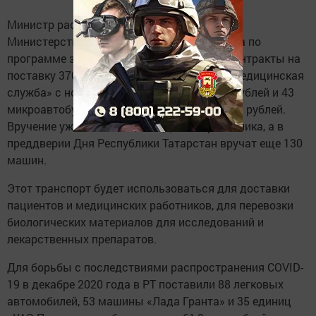
Министр рассказал, что всего в этом году
Министерство здравоохранения Татарстана по
программе заключило государственные контракты на
поставку 370 автомобитлей Lada Largus «Медицинская
служба» с носилками на сумму 519,2 млн рублей и 43
микроавтобуса марки Ford Transit на 99 млн рублей.
Вручение уже состоялось на Дне медработника, а в
преддверии Дня Республики Татарстан вручат еще 130
машин.
Этот транспорт будет использоваться для доставки
пациентов и медицинских работников, для перевозки
биологических материалов для исследований и
лекарственных препаратов.
Для борьбы с последствиями распространения COVID-
19 в декабре 2020 года в РТ поставили 88 легковых
автомобилей, 53 машины «Лада Гранта» и 35 единиц