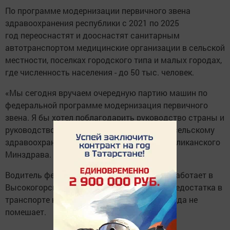
По программе модернизации первичного звена
здравоохранения республики с 2021 по 2025
год переоснастят и дооснастят санитарным
автотранспортом медицинские организации в сельской
местности, поселках городского типа и малых городах,
где численность населения - до 50 тыс. человек.
«Мы сегодня вручаем очередную партию машин по
федеральной программе модернизация первичного
звена. Я бы хотел поблагодарить руководство страны и
руководство республики за такой подарок сельскому
здравоохранению», – отметил глава республиканского
Минздрава.
Водитель фельдшера Динар Садретдинов работает в
Высокогорском районе РТ. По его словам, недостатка в
транспорте нет, однако новая техника никогда не
помешает.