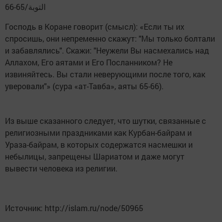
التوبة/65-66
Господь в Коране говорит (смысл): «Если ты их
спросишь, они непременно скажут: "Мы только болтали
и забавлялись". Скажи: "Неужели Вы насмехались над
Аллахом, Его аятами и Его Посланником? Не
извиняйтесь. Вы стали неверующими после того, как
уверовали"» (сура «ат-Тавба», аяты 65-66).
Из выше сказанного следует, что шутки, связанные с
религиозными праздниками как Курбан-байрам и
Ураза-байрам, в которых содержатся насмешки и
небылицы, запрещены Шариатом и даже могут
вывести человека из религии.
Источник: http://islam.ru/node/50965