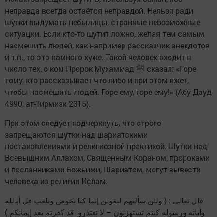
неправда всегда остаётся неправдой. Нельзя ради
шутки выдумать небылицы, странные невозможные
ситуации. Если кто-то шутит ложно, желая тем самым
насмешить людей, как например рассказчик анекдотов
и т.п., то это намного хуже. Такой человек входит в
число тех, о ком Пророк Мухаммад ﷺ сказал: «Горе
тому, кто рассказывает что-либо и при этом лжет,
чтобы насмешить людей. Горе ему, горе ему!» (Абу Дауд
4990, ат-Тирмизи 2315).
При этом следует подчеркнуть, что строго
запрещаются шутки над шариатскими
постановлениями и религиозной практикой. Шутки над
Всевышним Аллахом, Священным Кораном, пророками
и посланниками Божьими, Шариатом, могут вывести
человека из религии Ислам.
وآياته ورسوله كنتم تستهزئون – لا تعتذروا قد كفرتم بعد إيمانكم )