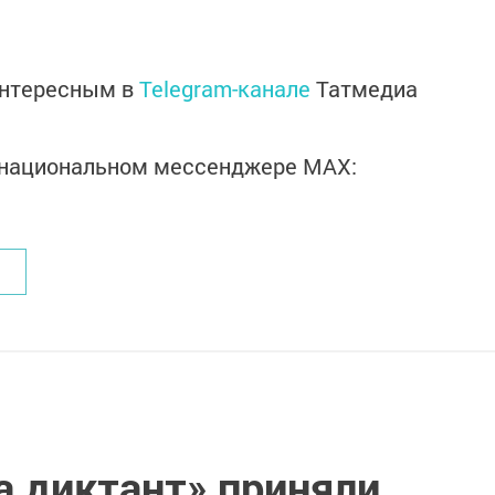
интересным в
Telegram-канале
Татмедиа
в национальном мессенджере MАХ:
а диктант» приняли