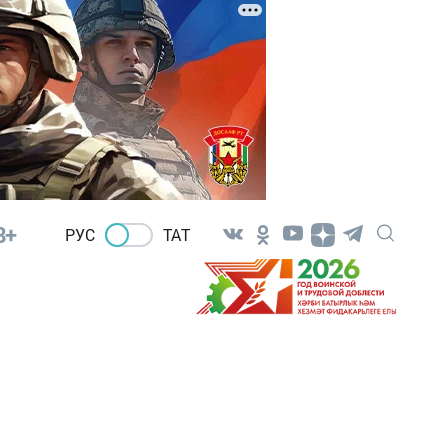
8+
РУС
ТАТ