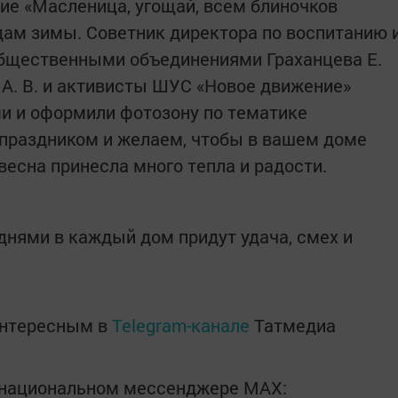
ие «Масленица, угощай, всем блиночков
дам зимы. Советник директора по воспитанию 
бщественными объединениями Граханцева Е.
а А. В. и активисты ШУС «Новое движение»
и и оформили фотозону по тематике
 праздником и желаем, чтобы в вашем доме
весна принесла много тепла и радости.
нями в каждый дом придут удача, смех и
интересным в
Telegram-канале
Татмедиа
в национальном мессенджере MАХ: