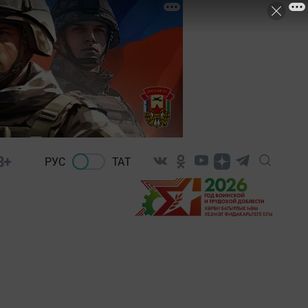
8+
РУС
ТАТ