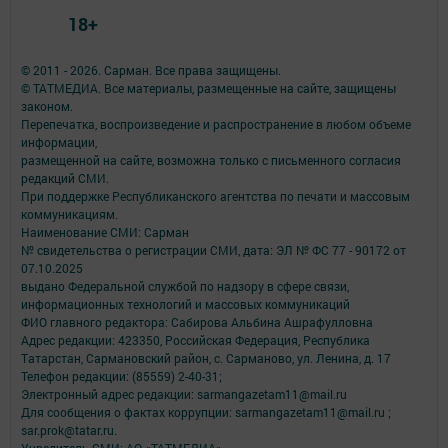
18+
© 2011 - 2026. Сарман. Все права защищены.
© ТАТМЕДИА. Все материалы, размещенные на сайте, защищены
законом.
Перепечатка, воспроизведение и распространение в любом объеме
информации,
размещенной на сайте, возможна только с письменного согласия
редакций СМИ.
При поддержке Республиканского агентства по печати и массовым
коммуникациям.
Наименование СМИ: Сарман
№ свидетельства о регистрации СМИ, дата: ЭЛ № ФС 77 - 90172 от
07.10.2025
выдано Федеральной службой по надзору в сфере связи,
информационных технологий и массовых коммуникаций
ФИО главного редактора: Сабирова Альбина Ашрафулловна
Адрес редакции: 423350, Российская Федерация, Республика
Татарстан, Сармановский район, с. Сарманово, ул. Ленина, д. 17
Телефон редакции: (85559) 2-40-31;
Электронный адрес редакции: sarmangazetam11@mail.ru
Для сообщения о фактах коррупции: sarmangazetam11@mail.ru ;
sar.prok@tatar.ru.
Учредитель СМИ: АО «ТАТМЕДИА»