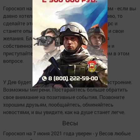
Гороскоп на 7 июня 2021 года советует Львам - если вы
давно хотели записаться на курс по вождению, то
сделайте это сегодня. Вы легко пройдете курс и
станете опытным водителем. Верьте в себя и свои
желания. Благоприятный день для создания
собственной карты желаний. Составьте план и
приступайте к оформлению карты. Удачи вам в этом
вопросе.
Дева
У Дев будет сильный упадок сил и плохое настроение.
Возможны мигрени. Постарайтесь больше обратить
свое внимание на позитивные события. Позвоните
хорошим друзьям, пообщайтесь, обменяйтесь
новостями, и вы увидите, как на душе станет легче.
Весы
Гороскоп на 7 июня 2021 года уверен - у Весов любые