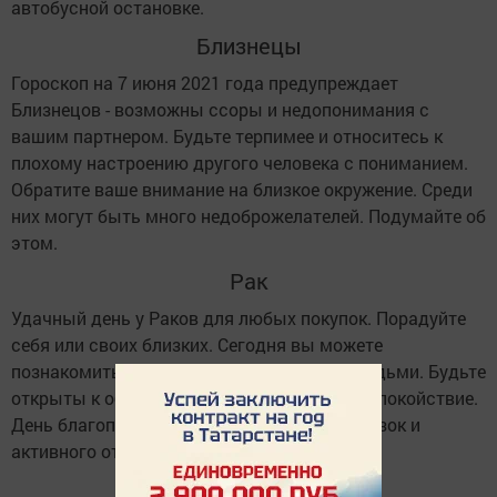
автобусной остановке.
Близнецы
Гороскоп на 7 июня 2021 года предупреждает
Близнецов - возможны ссоры и недопонимания с
вашим партнером. Будьте терпимее и относитесь к
плохому настроению другого человека с пониманием.
Обратите ваше внимание на близкое окружение. Среди
них могут быть много недоброжелателей. Подумайте об
этом.
Рак
Удачный день у Раков для любых покупок. Порадуйте
себя или своих близких. Сегодня вы можете
познакомиться с новыми интересными людьми. Будьте
открыты к общению, излучайте позитив и спокойствие.
День благоприятный для физических нагрузок и
активного отдыха.
Лев