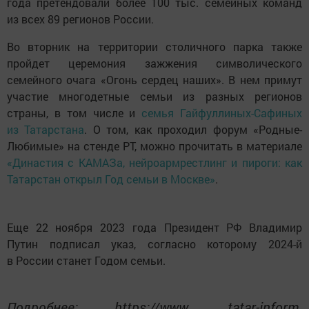
года претендовали более 100 тыс. семейных команд
из всех 89 регионов России.
Во вторник на территории столичного парка также
пройдет церемония зажжения символического
семейного очага «Огонь сердец наших». В нем примут
участие многодетные семьи из разных регионов
страны, в том числе и
семья Гайфуллиных-Сафиных
из Татарстана
. О том, как проходил форум «Родные-
Любимые» на стенде РТ, можно прочитать в материале
«Династия с КАМАЗа, нейроармрестлинг и пироги: как
Татарстан открыл Год семьи в Москве»
.
Еще 22 ноября 2023 года Президент РФ Владимир
Путин подписал указ, согласно которому 2024-й
в России станет Годом семьи.
Подробнее: https://www. tatar-inform.