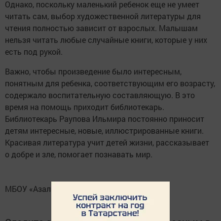
Однако, поскольку маленький ребенок еще не умеет
читать сам, выбор художественной литературы для
чтения полностью зависит от взрослых. Малышам
нельзя читать любые случайные книги, которые у них
есть под рукой.
Важно, чтобы произведение было интересным,
понятным для ребенка, соответствующим его возрасту,
содержало воспитательную составляющую. В это
время на помощь приходит библиотекарь.
Библиотекарь Раупова Ильмира постоянно приносит
детям интересные, новые, иллюстрированные книги.
Красивая литература учит детей жизни, рассказывает
о добре и зле, помогает познавать мир.
МБОУ «Азалаковская ООШ».