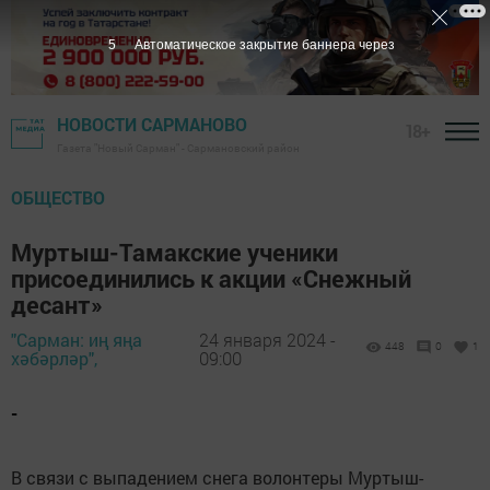
4
Автоматическое закрытие баннера через
НОВОСТИ САРМАНОВО
18+
Газета "Новый Сарман" - Сармановский район
ОБЩЕСТВО
Муртыш-Тамакские ученики
присоединились к акции «Снежный
десант»
"Сарман: иң яңа
24 января 2024 -
448
0
1
хәбәрләр",
09:00
-
В связи с выпадением снега волонтеры Муртыш-