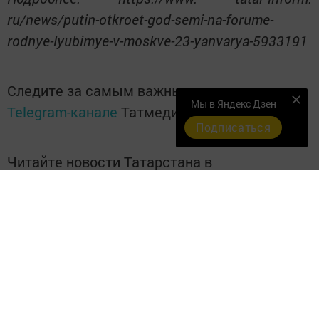
ru/news/putin-otkroet-god-semi-na-forume-
rodnye-lyubimye-v-moskve-23-yanvarya-5933191
Следите за самым важным и интересным в
Мы в Яндекс Дзен
Telegram-канале
Татмедиа
Подписаться
Читайте новости Татарстана в
национальном мессенджере MАХ:
https://max.ru/tatmedia
Перейти на страницу новости