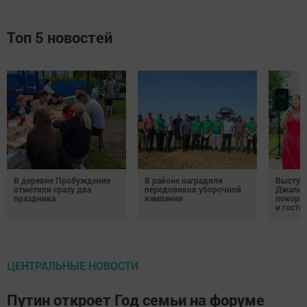
Топ 5 новостей
В деревне Пробуждение
В районе наградили
Выступ
отметили сразу два
передовиков уборочной
Джалил
праздника
кампании
покорил
и госте
ЦЕНТРАЛЬНЫЕ НОВОСТИ
Путин откроет Год семьи на форуме