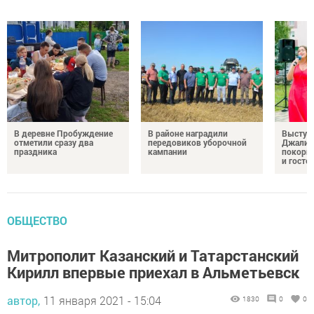
В деревне Пробуждение
В районе наградили
Выступ
отметили сразу два
передовиков уборочной
Джалил
праздника
кампании
покорил
и госте
ОБЩЕСТВО
Митрополит Казанский и Татарстанский
Кирилл впервые приехал в Альметьевск
автор,
11 января 2021 - 15:04
1830
0
0