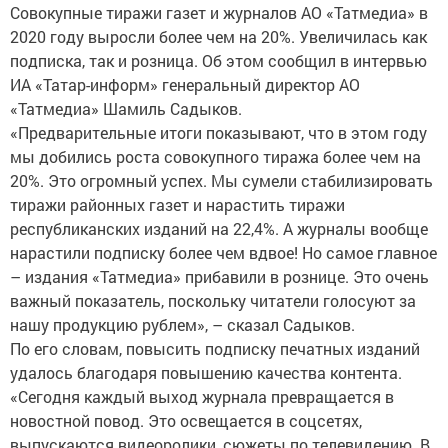
Совокупные тиражи газет и журналов АО «Татмедиа» в
2020 году выросли более чем на 20%. Увеличилась как
подписка, так и розница. Об этом сообщил в интервью
ИА «Татар-информ» генеральный директор АО
«Татмедиа» Шамиль Садыков.
«Предварительные итоги показывают, что в этом году
мы добились роста совокупного тиража более чем на
20%. Это огромный успех. Мы сумели стабилизировать
тиражи районных газет и нарастить тиражи
республиканских изданий на 22,4%. А журналы вообще
нарастили подписку более чем вдвое! Но самое главное
– издания «Татмедиа» прибавили в рознице. Это очень
важный показатель, поскольку читатели голосуют за
нашу продукцию рублем», – сказал Садыков.
По его словам, повысить подписку печатных изданий
удалось благодаря повышению качества контента.
«Сегодня каждый выход журнала превращается в
новостной повод. Это освещается в соцсетях,
выпускаются видеоролики, сюжеты по телевидению. В