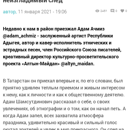
автор,
11 января 2021 - 19:06
2451
0
0
Недавно к нам в район приезжал Адам Ачмиз
@adam_achmiz - заслуженный артист Республики
Адыгея, автор и кавер-исполнитель этнических и
эстрадных песен, член Российского Союза писателей,
креативный директор культурно-просветительского
проекта «Алтын-Майдан» @altyn_maidan.
В Татарстан он приехал впервые и, по его словам, был
приятно удивлен теплым приемом и живым интересом
к нему, как к личности и как к общественному деятелю.
Адам Шамсутдинович рассказал о себе, о своих
увлечениях, об этнографии и о том, как он начал петь. А
когда Адам запел, всех захватила атмосфера
праздника, удивительно красивый и сильный голос
окутал зрителей и увлек в мир прекрасного. Он спел на