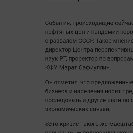
События, происходящие сейчас
нефтяных цен и пандемии кор
с развалом СССР. Такое мнен
директор Центра перспективн
наук РТ, проректор по вопроса
КФУ Марат Сафиуллин.
Он отметил, что предложенны
бизнеса и населения носят пр
последовать и другие шаги по
экономических связей.
«Это кризис такого же масштаб
серьезно», — подчеркнул эконо