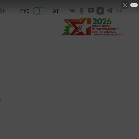
8+
РУС
ТАТ
а
0