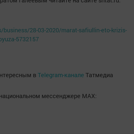
атом Галеевым читайте на сайте sntat.ru.
/business/28-03-2020/marat-safiullin-eto-krizis-
soyuza-5732157
интересным в
Telegram-канале
Татмедиа
в национальном мессенджере MАХ: