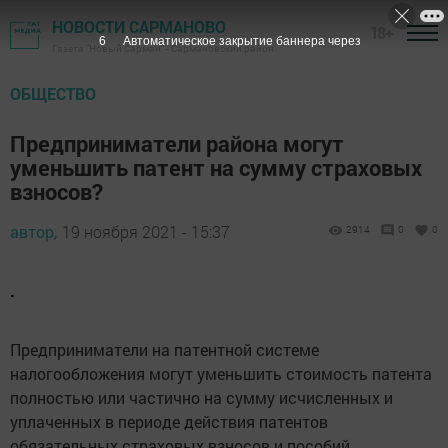
НОВОСТИ САРМАНОВО
18+
5
Автоматическое закрытие баннера через
Газета "Новый Сарман" - Сармановский район
ОБЩЕСТВО
Предприниматели района могут
уменьшить патент на сумму страховых
взносов?
автор,
19 ноября 2021 - 15:37
2914
0
0
.
Предприниматели на патентной системе
налогообложения могут уменьшить стоимость патента
полностью или частично на сумму исчисленных и
уплаченных в периоде действия патентов
обязательных страховых взносов и пособий.