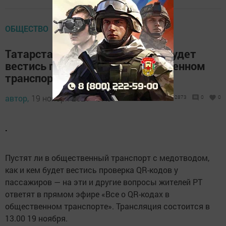
ОБЩЕСТВО
Татарстанцам расскажут, как будет
вестись проверка QR в общественном
транспорте
автор,
19 ноября 2021 - 07:37
2873
0
0
.
Пустят ли в общественный транспорт с медотводом,
как и кем будет вестись проверка QR-кодов у
пассажиров — на эти и другие вопросы жителей РТ
ответят в прямом эфире «Все о QR-кодах в
общественном транспорте». Трансляция состоится в
13.00 19 ноября.