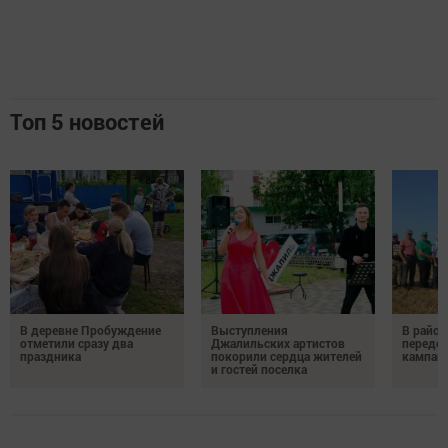
Топ 5 новостей
В деревне Пробуждение
Выступления
В район
отметили сразу два
Джалильских артистов
передо
праздника
покорили сердца жителей
кампан
и гостей поселка