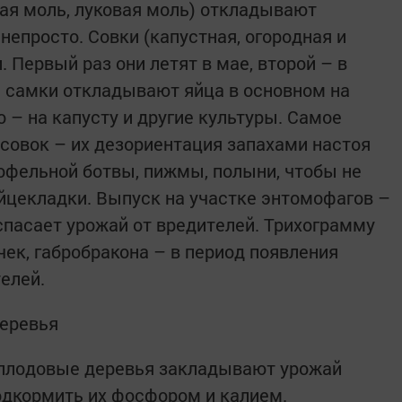
ная моль, луковая моль) откладывают
 непросто. Совки (капустная, огородная и
. Первый раз они летят в мае, второй – в
та самки откладывают яйца в основном на
о – на капусту и другие культуры. Самое
совок – их дезориентация запахами настоя
тофельной ботвы, пижмы, полыни, чтобы не
йцекладки. Выпуск на участке энтомофагов –
пасает урожай от вредителей. Трихограмму
ек, габробракона – в период появления
елей.
еревья
е) плодовые деревья закладывают урожай
одкормить их фосфором и калием.