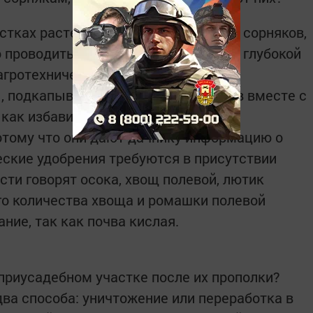
стках растет большое разнообразие сорняков,
 проводить борьбу с ними вплоть до глубокой
агротехнические приемы: рыхление,
, подкапывание и удаление сорняков вместе с
как избавиться от сорняков, стоит
отому что они дают дачнику информацию о
еские удобрения требуются в присутствии
ти говорят осока, хвощ полевой, лютик
го количества хвоща и ромашки полевой
ние, так как почва кислая.
 приусадебном участке после их прополки?
ва способа: уничтожение или переработка в