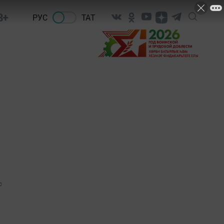
8+
РУС
ТАТ
0