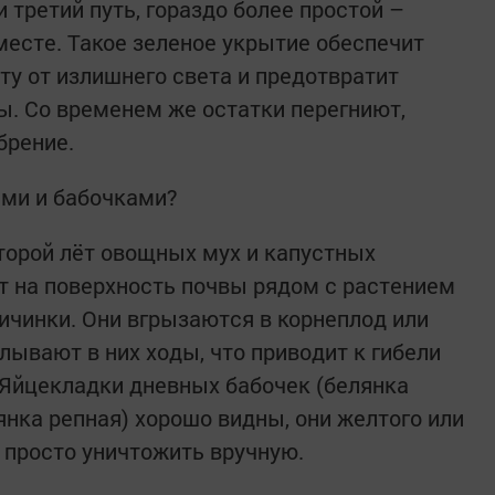
и третий путь, гораздо более простой –
месте. Такое зеленое укрытие обеспечит
у от излишнего света и предотвратит
. Со временем же остатки перегниют,
брение.
ами и бабочками?
второй лёт овощных мух и капустных
 на поверхность почвы рядом с растением
личинки. Они вгрызаются в корнеплод или
лывают в них ходы, что приводит к гибели
 Яйцекладки дневных бабочек (белянка
янка репная) хорошо видны, они желтого или
 просто уничтожить вручную.