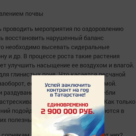
овлением почвы
ь проводить мероприятия по оздоровлению
ть восстановить нарушенный баланс
ого необходимо высевать сидеральные
ну и др. В процессе роста такие растения
яет улучшить насыщение ее воздухом и влагой.
для глинистых почв. Что касается песчаной
наоборот, ее укрепят корневой системой.
 раздувания обеспечат листья и стебли
растрескивания и высыхания земли. Как только
ний подойдет к концу, они преобразуются в
угих полезных веществ.
 сорнякам, прежде чем избавиться от них?