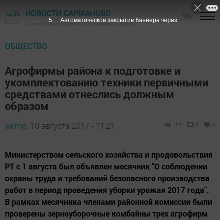
НОВОСТИ САРМАНОВО
18+
4
Автоматическое закрытие баннера через
Газета "Новый Сарман" - Сармановский район
ОБЩЕСТВО
Агрофирмы района к подготовке и
укомплектованию техники первичными
средствами отнеслись должным
образом
автор,
10 августа 2017 - 11:21
701
0
0
Министерством сельского хозяйства и продовольствия
РТ с 1 августа был объявлен месячник "О соблюдении
охраны труда и требований безопасного производства
работ в период проведения уборки урожая 2017 года".
В рамках месячника членами районной комиссии были
проверены зерноуборочные комбайны трех агрофирм