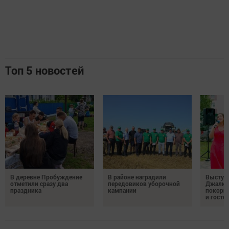
Топ 5 новостей
В деревне Пробуждение
В районе наградили
Выступ
отметили сразу два
передовиков уборочной
Джалил
праздника
кампании
покорил
и госте