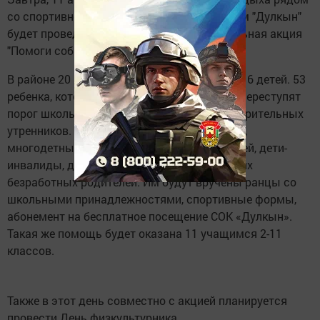
со спортивно-оздоровительном комплексом "Дулкын"
будет проведена ежегодная благотворительная акция
"Помоги собраться в школу".
В районе 20 школ, в первый класс пойдут 416 детей. 53
ребенка, которые 1 сентября в первый раз переступят
порог школы, станут участниками благотворительных
утренников. Это дети из малообеспеченных,
многодетных семей, дети из приемных семей, дети-
инвалиды, дети, воспитывающиеся в семьях
безработных родителей. Им будут вручены ранцы со
школьными принадлежностями, спортивные формы,
абонемент на бесплатное посещение СОК «Дулкын».
Такая же помощь будет оказана 11 учащимся 2-11
классов.
Также в этот день совместно с акцией планируется
провести День физкультурника.