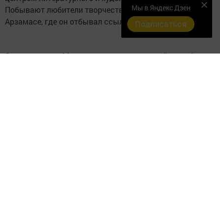
Мы в Яндекс Дзен
Побывают любители творчества Максима Горького и в
Арзамасе, где он отбывал ссылку.
Подписаться
Завершает тур Москва с музеем-квартирой в особняке
Рябушинского, в художественном театре в
Камергерском переулке, где была поставлена
запрещенная в свое время пьеса «На дне».
Как заметили создатели литературно - туристического
маршрута, красной нитью в путешествии по биографии
Максима Горького проходит его дружба с Федором
Шаляпиным. В ходе тура будут представлены личные
вещи известного русского певца и показано
совместное детище двух гигантов русской культуры -
Народный общедоступный театр, сегодня - Театр
драмы.