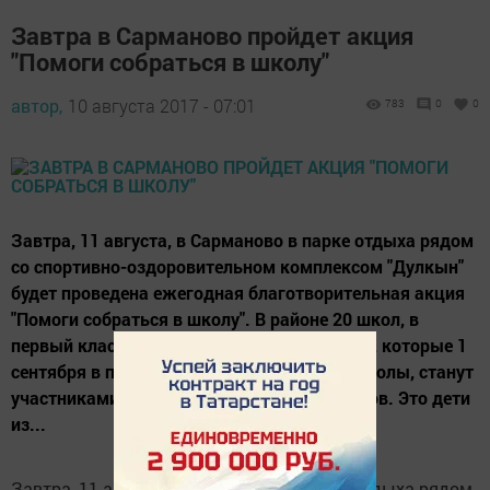
Завтра в Сарманово пройдет акция
"Помоги собраться в школу"
автор,
10 августа 2017 - 07:01
783
0
0
Завтра, 11 августа, в Сарманово в парке отдыха рядом
со спортивно-оздоровительном комплексом "Дулкын"
будет проведена ежегодная благотворительная акция
"Помоги собраться в школу". В районе 20 школ, в
первый класс пойдут 416 детей. 53 ребенка, которые 1
сентября в первый раз переступят порог школы, станут
участниками благотворительных утренников. Это дети
из...
Завтра, 11 августа, в Сарманово в парке отдыха рядом