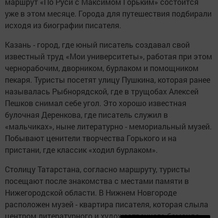
маршрут «По Руси с Максимом Горьким» состоится
уже в этом месяце. Города для путешествия подбирали
исходя из биографии писателя.
Казань - город, где юный писатель создавал свой
известный труд «Мои университеты», работая при этом
чернорабочим, дворником, бурлаком и помощником
пекаря. Туристы посетят улицу Пушкина, которая ранее
называлась Рыбнорядской, где в трущобах Алексей
Пешков снимал себе угол. Это хорошо известная
булочная Деренкова, где писатель служил в
«мальчиках», ныне литературно - мемориальный музей.
Побывают ценители творчества Горького и на
пристани, где классик «ходил бурлаком».
Столицу Татарстана, согласно маршруту, туристы
посещают после знакомства с местами памяти в
Нижегородской области. В Нижнем Новгороде
расположен музей - квартира писателя, которая слыла
центром литературного и художественного бомонда.