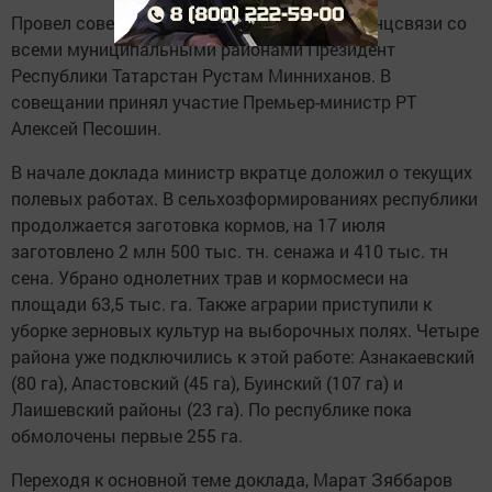
Провел совещание в режиме видеоконференцсвязи со
всеми муниципальными районами Президент
Республики Татарстан Рустам Минниханов. В
совещании принял участие Премьер-министр РТ
Алексей Песошин.
В начале доклада министр вкратце доложил о текущих
полевых работах. В сельхозформированиях республики
продолжается заготовка кормов, на 17 июля
заготовлено 2 млн 500 тыс. тн. сенажа и 410 тыс. тн
сена. Убрано однолетних трав и кормосмеси на
площади 63,5 тыс. га. Также аграрии приступили к
уборке зерновых культур на выборочных полях. Четыре
района уже подключились к этой работе: Азнакаевский
(80 га), Апастовский (45 га), Буинский (107 га) и
Лаишевский районы (23 га). По республике пока
обмолочены первые 255 га.
Переходя к основной теме доклада, Марат Зяббаров