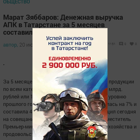
ОБЩЕСТВО
Марат Зяббаров: Денежная выручка
АПК в Татарстане за 5 месяцев
составила 40,6 млрд рублей
автор,
20 июля 2020 - 08:27
1151
0
0
.
За 5 месяцев текущего года объем валовой продукции
по всем категориям хозяйств составил 77,1 млрд.
рублей или 101,5% в сопоставимой оценке к уровню
прошлого года. Денежная выручка увеличилась на 7% и
составила 40,6 млрд. рублей. Об этом сообщил сегодня
на совещании в Доме Правительства РТ заместитель
Премьер-министра РТ – министр сельского хозяйства и
продовольствия РТ Марат Зяббаров.