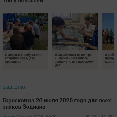
Топ 5 новостей
В деревне Пробуждение
В Сармановском центре
В район
отметили сразу два
«Шафкат» состоялось
передо
праздника
занятие по портновскому
кампан
дел
ОБЩЕСТВО
Гороскоп на 20 июля 2020 года для всех
знаков Зодиака
автор,
20 июля 2020 - 08:09
1036
0
0