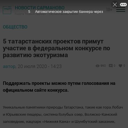
НОВОСТИ САРМАНОВО
18+
4
Автоматическое закрытие баннера через
Газета "Новый Сарман" - Сармановский район
ОБЩЕСТВО
5 татарстанских проектов примут
участие в федеральном конкурсе по
развитию экотуризма
автор,
20 июля 2020 - 14:23
960
0
0
Поддержать проекты можно путем голосования на
официальном сайте конкурса.
Уникальные памятники природы Татарстана, такие как гора Лобач
и Юрьевские пещеры, система Голубых озер, Волжско-Камский
заповедник, нацпарк «Нижняя Кама» и Шумбутский заказник,