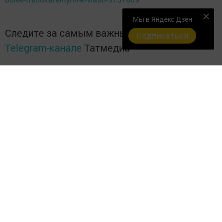
Мы в Яндекс Дзен
Следите за самым важным и интересным в
Подписаться
Telegram-канале
Татмедиа
Читайте новости Татарстана в
национальном мессенджере MАХ:
https://max.ru/tatmedia
Перейти на страницу новости