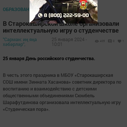
ОБРАЗОВАНИЕ
В Старокаширской школе организовали
интеллектуальную игру о студенчестве
"Сарман: иң яңа
25 января 2024 -
405
0
1
хәбәрләр",
10:01
25 января День российского студенчества.
В честь этого праздника в МБОУ «Старокаширская
СОШ имени Зинната Хасанова» советник директора по
воспитанию и взаимодействию с детскими
общественными объединениями Сюмбель
Шарафутдинова организовала интеллектуальную игру
«Студенческая пора».