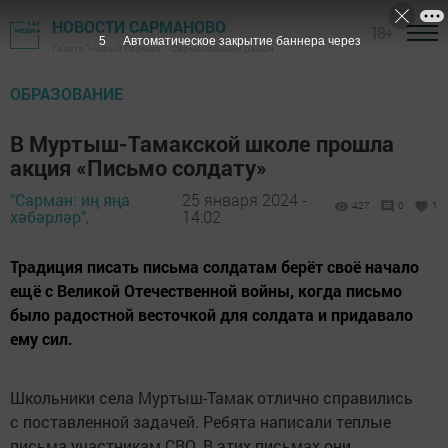
НОВОСТИ САРМАНОВО
18+
4
Автоматическое закрытие баннера через
Газета "Новый Сарман" - Сармановский район
ОБРАЗОВАНИЕ
В Муртыш-Тамакской школе прошла
акция «Письмо солдату»
"Сарман: иң яңа
25 января 2024 -
427
0
1
хәбәрләр",
14:02
Традиция писать письма солдатам берёт своё начало
ещё с Великой Отечественной войны, когда письмо
было радостной весточкой для солдата и придавало
ему сил.
Школьники села Муртыш-Тамак отлично справились
с поставленной задачей. Ребята написали теплые
письма участникам СВО. В этих письмах они