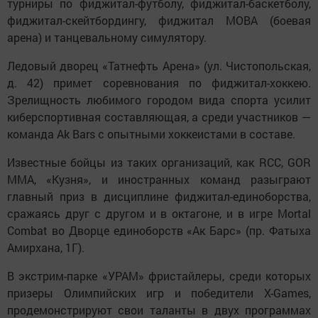
турниры по фиджитал-футболу, фиджитал-баскетболу,
фиджитал-скейтбордингу, фиджитал MOBA (боевая
арена) и танцевальному симулятору.
Ледовый дворец «Татнефть Арена» (ул. Чистопольская,
д. 42) примет соревнования по фиджитал-хоккею.
Зрелищность любимого городом вида спорта усилит
киберспортивная составляющая, а среди участников —
команда Ak Bars с опытными хоккеистами в составе.
Известные бойцы из таких организаций, как RCC, GOR
MMA, «Кузня», и иностранных команд разыграют
главный приз в дисциплине фиджитал-единоборства,
сражаясь друг с другом и в октагоне, и в игре Mortal
Combat во Дворце единоборств «Ак Барс» (пр. Фатыха
Амирхана, 1Г).
В экстрим-парке «УРАМ» фристайлеры, среди которых
призеры Олимпийских игр и победители X-Games,
продемонстрируют свои таланты в двух программах