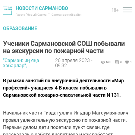
НОВОСТИ САРМАНОВО
18+
Газета "Новый Сарман" - Сармановский район
ОБРАЗОВАНИЕ
Ученики Сармановской СОШ побывали
на экскурсии по пожарной части
"Сарман: иң яңа
26 апреля 2023 -
503
0
1
хәбәрләр",
09:32
В рамках занятий по внеурочной деятельности «Мир
профессий» учащиеся 4 В класса побывали в
Сармановской пожарно-спасательной части N 131.
Начальник части Гиздатуллин Ильдар Магсумзянович
провел увлекательную экскурсию по пожарной части.
Первым делом дети посетили пункт связи, где
рассказали о работе диспетчера и как работает