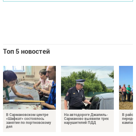
Топ 5 новостей
В Сармановском центре
На автодороге Джалиль-
В район
«Шафкат» состоялось
Сарманово выявили трех
передо
занятие по портновскому
нарушителей ПДД
кампан
дел