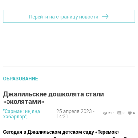
Перейти на страницу новости
ОБРАЗОВАНИЕ
Джалильские дошколята стали
«эколятами»
"Сарман: иң яңа
25 апреля 2023 -
617
0
6
хәбәрләр",
14:31
Сегодня в Джалильском детском саду «Теремок»