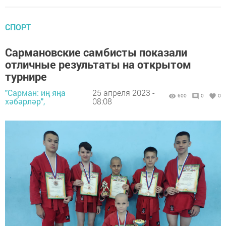
СПОРТ
Сармановские самбисты показали
отличные результаты на открытом
турнире
"Сарман: иң яңа
25 апреля 2023 -
600
0
0
хәбәрләр",
08:08