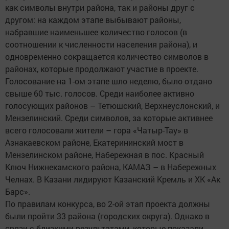
как символы внутри района, так и районы друг с
другом: на каждом этапе выбывают районы,
набравшие наименьшее количество голосов (в
соотношении к численности населения района), и
одновременно сокращается количество символов в
районах, которые продолжают участие в проекте.
Голосование на 1-ом этапе шло неделю, было отдано
свыше 60 тыс. голосов. Среди наиболее активно
голосующих районов – Тетюшский, Верхнеуслонский, и
Мензелинский. Среди символов, за которые активнее
всего голосовали жители – гора «Чатыр-Тау» в
Азнакаевском районе, Екатерининский мост в
Мензелинском районе, Набережная в пос. Красный
Ключ Нижнекамского района, КАМАЗ – в Набережных
Челнах. В Казани лидируют Казанский Кремль и ХК «Ак
Барс».
По правилам конкурса, во 2-ой этап проекта должны
были пройти 33 района (городских округа). Однако в
связи с близкими результатами, которые показали