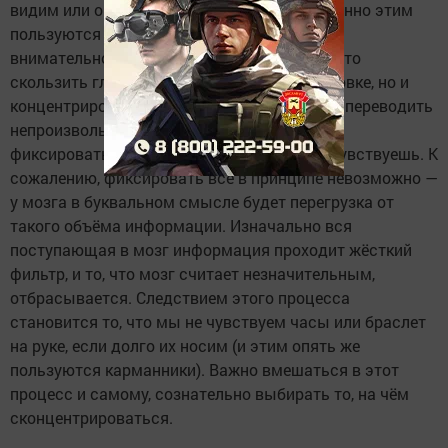
видим или ощущаем в данный момент (именно этим
пользуются карманники). Чтобы повысить
внимательность, важно приучиться не просто
скользить глазами по окружающей обстановке, но и
концентрироваться на ней, иными словами переводить
непроизвольное внимание в произвольное,
фиксировать в голове то, что видишь или чувствуешь. К
сожалению, фиксировать всё в принципе невозможно —
у мозга в буквальном смысле будет перегрузка от
такого объёма информации. Изначально вся
поступающая в мозг информация проходит жёсткий
фильтр, и то, что мозг считает незначительным,
отбрасывается. Следствием этого процесса
становится то, что мы не чувствуем часы или браслет
на руке, если долго их носим (и этим опять же
пользуются карманники). Важно вмешаться в этот
процесс и самому, сознательно выбирать то, на чём
сконцентрироваться.