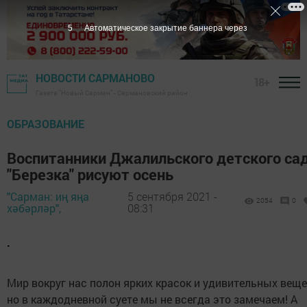
5
Автоматическое закрытие баннера через
НОВОСТИ САРМАНОВО
18+
Газета "Новый Сарман" - Сармановский район
ОБРАЗОВАНИЕ
Воспитанники Джалильского детского са
"Березка" рисуют осень
"Сарман: иң яңа
5 сентября 2021 -
2054
0
хәбәрләр",
08:31
.
Мир вокруг нас полон ярких красок и удивительных веще
но в каждодневной суете мы не всегда это замечаем! А