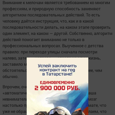
Внимание к мелочам является требованием ко многим
профессиям, и природную способность заменяют
алгоритмом последовательных действий. То есть
человеку даётся инструкция, что, как и в какой
последовательности делать, на каком этапе проверить
один элемент, на каком — другой. Собственно, алгоритм
действий помогает вниманию не только в
профессиональных вопросах. Выученное с детства
правило: при переходе улицы сначала посмотри
налево, затем — направо, — спасло не одну жизнь,
заставило многих людей при определённых
обстоятельствах быть намного внимательнее, чем
обычно.
Впрочем, очень важно не пускать всё на
«автоматический самотёк» — очень часто наша
невнимательность связана именно с этим: мозг
настолько привыкает делать что-то на автомате, что
уже не обращает внимания на то, что мы делаем, что