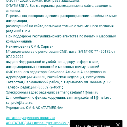
© 2011 - 2026. Сарман. Все права защищены.
© ТАТМЕДИА. Все материалы, размещенные на сайте, защищены
законом.
Перепечатка, воспроизведение и распространение в любом объеме
информации,
размещенной на сайте, возможна только с письменного согласия
редакций СМИ.
При поддержке Республиканского агентства по печати и массовым
коммуникациям.
Наименование СМИ: Сарман
№ свидетельства о регистрации СМИ, дата: ЭЛ № ФС 77 - 90172 от
07.10.2025
выдано Федеральной службой по надзору в сфере связи,
информационных технологий и массовых коммуникаций
ФИО главного редактора: Сабирова Альбина Ашрафулловна
Адрес редакции: 423350, Российская Федерация, Республика
Татарстан, Сармановский район, с. Сарманово, ул. Ленина, д. 17
Телефон редакции: (85559) 2-40-31;
Электронный адрес редакции: sarmangazetam11@mail.ru
Для сообщения о фактах коррупции: sarmangazetam11@mail.ru ;
sar.prok@tatar.ru.
Учредитель СМИ: АО «ТАТМЕДИА»
Антикоррупционная политика
АО «ТАТМЕДИА» использует «cookie»
для персонализации сервисов и
Мы в Яндекс Дзен