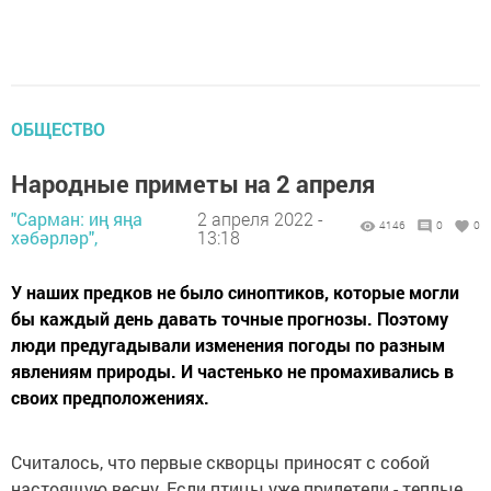
ОБЩЕСТВО
Народные приметы на 2 апреля
"Сарман: иң яңа
2 апреля 2022 -
4146
0
0
хәбәрләр",
13:18
У наших предков не было синоптиков, которые могли
бы каждый день давать точные прогнозы. Поэтому
люди предугадывали изменения погоды по разным
явлениям природы. И частенько не промахивались в
своих предположениях.
Считалось, что первые скворцы приносят с собой
настоящую весну. Если птицы уже прилетели - теплые