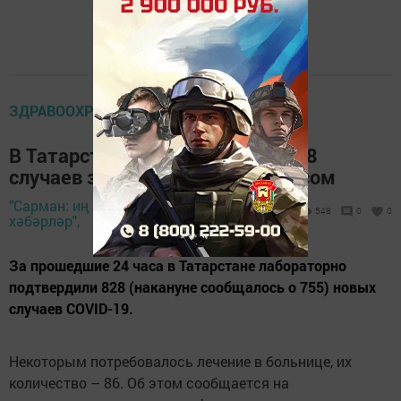
ЗДРАВООХРАНЕНИЕ
В Татарстане зафиксировано 828
случаев заражения коронавирусом
"Сарман: иң яңа
11 сентября 2022 -
548
0
0
хәбәрләр",
11:17
За прошедшие 24 часа в Татарстане лабораторно
подтвердили 828 (накануне сообщалось о 755) новых
случаев COVID-19.
Некоторым потребовалось лечение в больнице, их
количество – 86. Об этом сообщается на