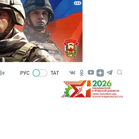
8+
РУС
ТАТ