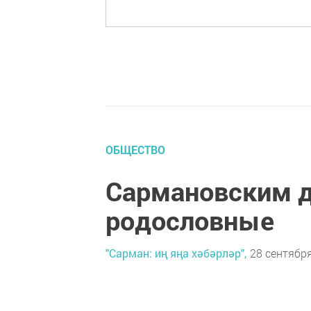
ОБЩЕСТВО
Сармановским д
родословные
"Сарман: иң яңа хәбәрләр",
28 сентября