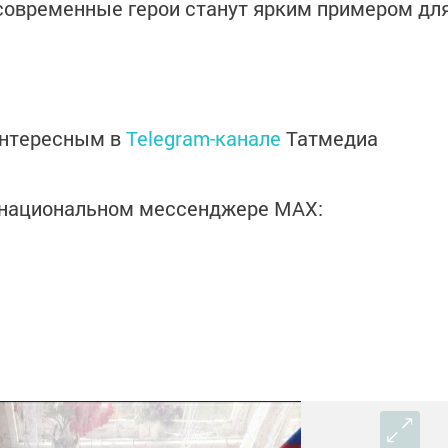
 современные герои станут ярким примером дл
интересным в
Telegram-канале
Татмедиа
в национальном мессенджере MАХ: