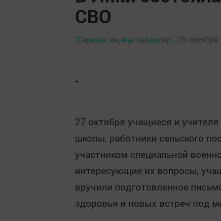
СВО
"Сарман: иң яңа хәбәрләр",
28 октября 
-
27 октября учащиеся и учител
школы
,
работники сельского по
участником специальной военно
интересующие их вопросы, учащ
вручили подготовленное письм
здоровья и новых встреч под 