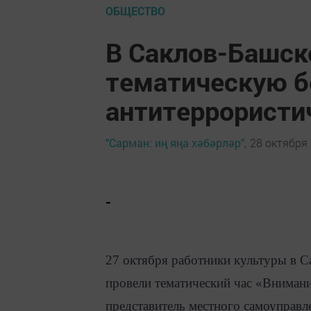
ОБЩЕСТВО
В Саклов-Башск
тематическую б
антитеррористи
"Сарман: иң яңа хәбәрләр",
28 октября 
-
27 октября работники культуры в 
провели тематический час «Вниман
представитель местного самоуправл