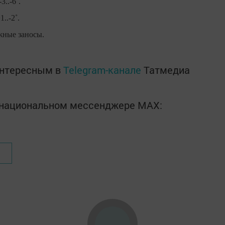
..-6˚.
..-2˚.
жные заносы.
интересным в
Telegram-канале
Татмедиа
в национальном мессенджере MАХ: