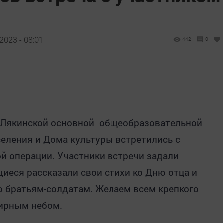
2023 - 08:01
442
0
я Лякинской основной общеобразовательной
селения
и
Дома культуры встретились с
й операции. Участники встречи задали
иеся рассказали свои стихи ко Дню отца и
о братьям-солдатам. Желаем всем крепкого
мирным небом.