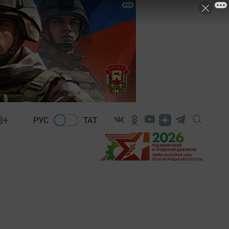
8+
РУС
ТАТ