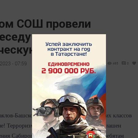
ом СОШ провели
еседу на
ческую тематику
2023 - 07:59
485
0
Саклов-Башском СОШ для учащихся старших классов
ие! Терроризм!» На мероприятие был приглашен
ения Сабиров А.Р. В начале мероприятия ребятам